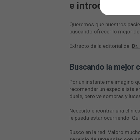
e introducirnos 
Queremos que nuestros pacien
buscando ofrecer lo mejor de
Extracto de la editorial del
Dr.
Buscando la mejor c
Por un instante me imagino q
recomendar un especialista en
duele, pero ve sombras y luce
Necesito encontrar una clínic
le pueda estar ocurriendo. Qui
Busco en la red. Valoro mucho
servicio de urgencias con u