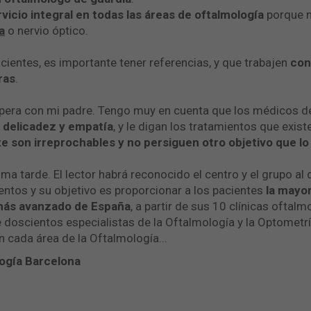
rvicio integral en todas las áreas de oftalmología
porque n
a
o nervio óptico.
cientes, es importante tener referencias, y que trabajen
con
ras
.
 espera con mi padre. Tengo muy en cuenta que los médicos 
n
delicadez y empatía
, y le digan los tratamientos que exis
 son irreprochables y no persiguen otro objetivo que lo 
a tarde. El lector habrá reconocido el centro y el grupo al 
ntos y su objetivo es proporcionar a los pacientes
la mayo
 más avanzado de España
, a partir de sus 10 clínicas oftal
doscientos especialistas de la Oftalmología y la Optometría
en cada área de la Oftalmología...
ogía Barcelona