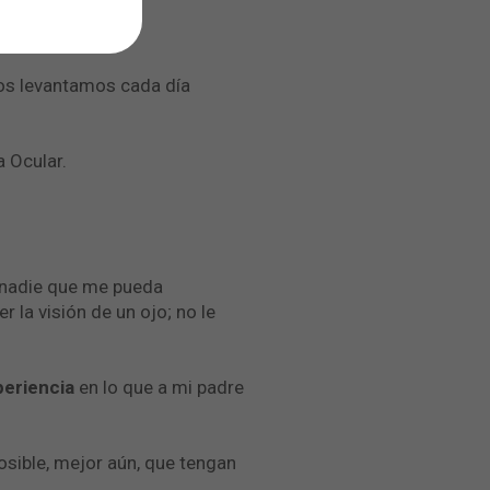
s.
nos levantamos cada día
a Ocular.
 nadie que me pueda
 la visión de un ojo; no le
eriencia
en lo que a mi padre
osible, mejor aún, que tengan