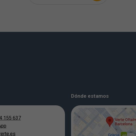
Dónde estamos
4 155 637
App
erte.es