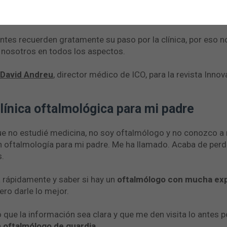
en la mente de nuestros paciente
tes recuerden gratamente su paso por la clínica, por eso 
 nosotros en todos los aspectos.
 David Andreu
, director médico de ICO, para la revista Innov
línica oftalmológica para mi padre
ue no estudié medicina, no soy oftalmólogo y no conozco a
 oftalmología para mi padre. Me ha llamado. Acaba de perder
s.
a rápidamente y saber si hay un
oftalmólogo con mucha exp
ero darle lo mejor.
 que la información sea clara y que me den visita lo antes p
n oftalmólogo de guardia
.