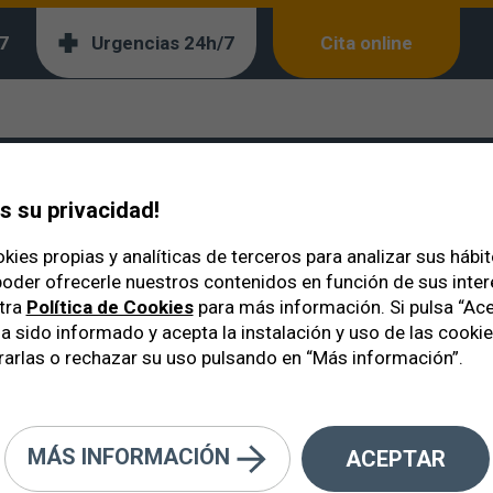
7
Urgencias 24h/7
Cita online
a excelencia
arcelona: Objetivo la 
 su privacidad!
kies propias y analíticas de terceros para analizar sus hábi
oder ofrecerle nuestros contenidos en función de sus inte
tra
Política de Cookies
para más información. Si pulsa “Ace
a sido informado y acepta la instalación y uso de las cooki
arlas o rechazar su uso pulsando en “Más información”.
MÁS INFORMACIÓN
ACEPTAR
 fundamental dejar de pensar q