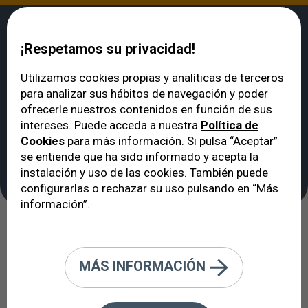
¡Respetamos su privacidad!
Utilizamos cookies propias y analíticas de terceros
para analizar sus hábitos de navegación y poder
VERTE
>
Noticias
>
ICO apoya a las personas con glaucoma
ofrecerle nuestros contenidos en función de sus
ICO apoya a las
intereses. Puede acceda a nuestra
Política de
Cookies
para más información. Si pulsa “Aceptar”
personas con
se entiende que ha sido informado y acepta la
glaucoma
instalación y uso de las cookies. También puede
configurarlas o rechazar su uso pulsando en “Más
información”.
06/02/2015
MÁS INFORMACIÓN
Entrevista a Javier Albacete,
responsable de AGAF Barcelona