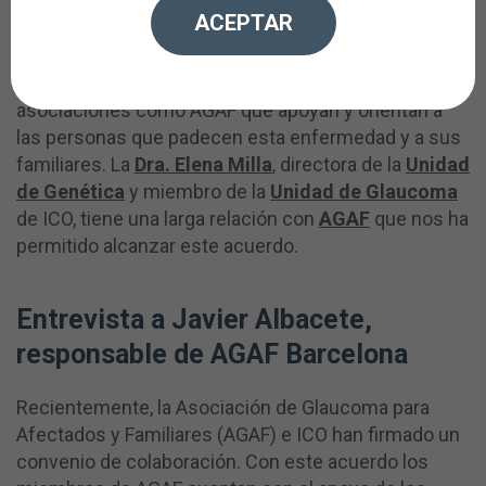
ACEPTAR
El glaucoma es una enfermedad visual irreversible
que no da señales de alarma. Existen
asociaciones como AGAF que apoyan y orientan a
las personas que padecen esta enfermedad y a sus
familiares. La
Dra. Elena Milla
, directora de la
Unidad
de Genética
y miembro de la
Unidad de Glaucoma
de ICO, tiene una larga relación con
AGAF
que nos ha
permitido alcanzar este acuerdo.
Entrevista a Javier Albacete,
responsable de AGAF Barcelona
Recientemente, la Asociación de Glaucoma para
Afectados y Familiares (AGAF) e ICO han firmado un
convenio de colaboración. Con este acuerdo los