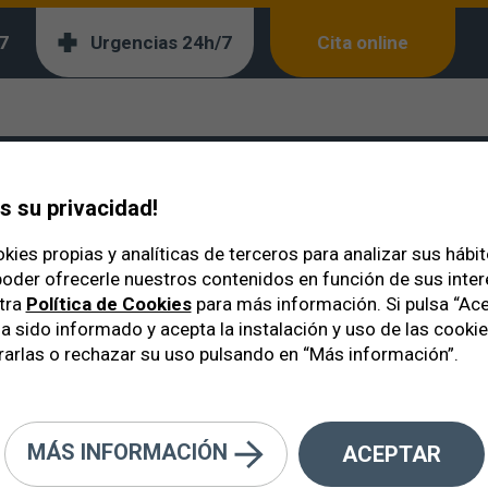
7
Urgencias 24h/7
Cita online
Baerveldt
je favorito: Ahmed o B
 su privacidad!
kies propias y analíticas de terceros para analizar sus hábi
oder ofrecerle nuestros contenidos en función de sus inte
tra
Política de Cookies
para más información. Si pulsa “Ace
a sido informado y acepta la instalación y uso de las cooki
arlas o rechazar su uso pulsando en “Más información”.
MÁS INFORMACIÓN
ACEPTAR
drenaje favorito: Ahmed o Baervel