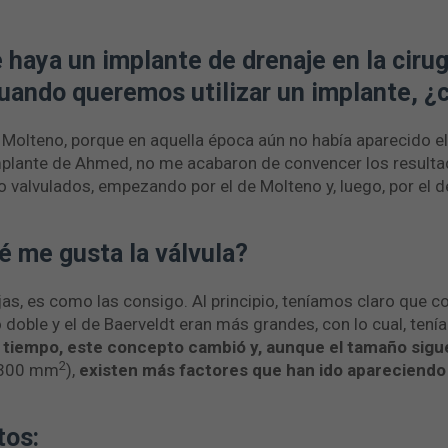
 haya un implante de drenaje en la ciru
uando queremos utilizar un implante, 
 Molteno, porque en aquella época aún no había aparecido e
mplante de Ahmed, no me acabaron de convencer los resultado
o valvulados, empezando por el de Molteno y, luego, por el d
é me gusta la válvula?
jas, es como las consigo. Al principio, teníamos claro que 
 doble y el de Baerveldt eran más grandes, con lo cual, ten
l tiempo, este concepto cambió y,
aunque el tamaño sigu
2
s 300 mm
),
existen más factores que han ido apareciendo a
tos: