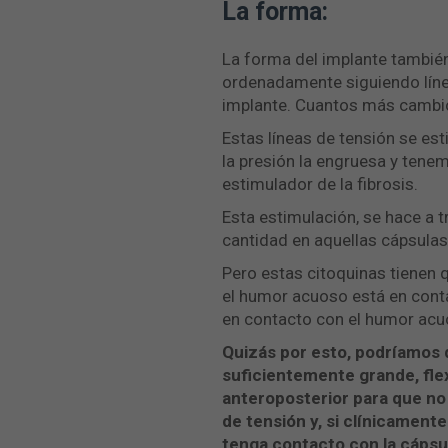
La forma:
La forma del implante también
ordenadamente siguiendo líneas
implante. Cuantos más cambios
Estas líneas de tensión se est
la presión la engruesa y tenem
estimulador de la fibrosis.
Esta estimulación, se hace a 
cantidad en aquellas cápsulas
Pero estas citoquinas tienen 
el humor acuoso está en cont
en contacto con el humor acu
Quizás por esto, podríamos d
suficientemente grande, flex
anteroposterior para que no
de tensión y, si clínicamen
tenga contacto con la cápsula