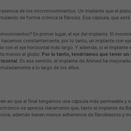
presencia de los micromovimientos. Un implante que el plato
lando de forma crónica la fibrosis. Esa cápsula, que está v
omovimientos? En primer lugar, el eje del implante. El movi
ue hacemos constantemente, por lo tanto, un implante con ej
con el eje horizontal más largo. Y además, si el implante e
ta menos al globo.
Por lo tanto, tendríamos que tener un
rizontal.
En ese sentido, el implante de Ahmed ha mejorado
imuladamente a lo largo de los años.
yen en que al final tengamos una cápsula más permeable y efic
lectrónico se aprecia claramente que, tanto el implante de B
 roce, además tienen menos adherencia de fibroblastos y m