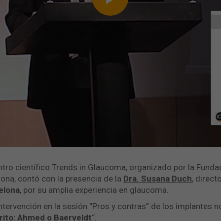
tro científico Trends in Glaucoma, organizado por la Fundac
lona, contó con la presencia de la
Dra. Susana Duch
, direct
elona
, por su amplia experiencia en glaucoma.
intervención en la sesión “Pros y contras” de los implantes 
rito: Ahmed o Baerveldt
“.