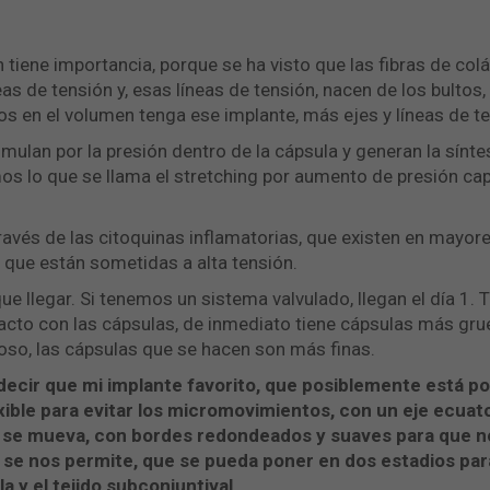
 tiene importancia, porque se ha visto que las fibras de co
 de tensión y, esas líneas de tensión, nacen de los bultos, 
 en el volumen tenga ese implante, más ejes y líneas de te
imulan por la presión dentro de la cápsula y generan la sínt
os lo que se llama el stretching por aumento de presión cap
través de las citoquinas inflamatorias, que existen en mayo
 que están sometidas a alta tensión.
que llegar. Si tenemos un sistema valvulado, llegan el día 
acto con las cápsulas, de inmediato tiene cápsulas más gru
oso, las cápsulas que se hacen son más finas.
ecir que mi implante favorito, que posiblemente está por
ible para evitar los micromovimientos, con un eje ecuat
 se mueva, con bordes redondeados y suaves para que no
te se nos permite, que se pueda poner en dos estadios pa
 y el tejido subconjuntival.