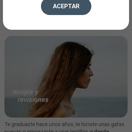
Ver correctamente no es suficiente:
ACEPTAR
la salud de tus ojos necesita
seguimiento
Te graduaste hace unos años, te hiciste unas gafas
nuevas o empezaste a usar lentillas,
y desde