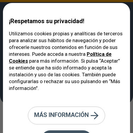
¡Respetamos su privacidad!
Utilizamos cookies propias y analíticas de terceros
para analizar sus hábitos de navegación y poder
VERTE
>
Noticias
>
¿Eres miope? Por qué deberías revisar tu vista aunque
ofrecerle nuestros contenidos en función de sus
veas bien con gafas o lentillas
intereses. Puede acceda a nuestra
Política de
¿Eres miope? Por qué
Cookies
para más información. Si pulsa “Aceptar”
deberías revisar tu
se entiende que ha sido informado y acepta la
instalación y uso de las cookies. También puede
vista aunque veas bien
configurarlas o rechazar su uso pulsando en “Más
con gafas o lentillas
información”.
MÁS INFORMACIÓN
23/02/2026