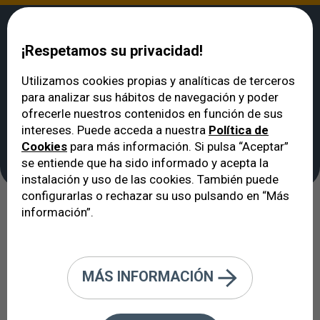
¡Respetamos su privacidad!
Utilizamos cookies propias y analíticas de terceros
para analizar sus hábitos de navegación y poder
VERTE
>
Noticias
>
Día Mundial de la Retinosis Pigmentaria
ofrecerle nuestros contenidos en función de sus
Día Mundial de la
intereses. Puede acceda a nuestra
Política de
Cookies
para más información. Si pulsa “Aceptar”
Retinosis Pigmentaria
se entiende que ha sido informado y acepta la
instalación y uso de las cookies. También puede
configurarlas o rechazar su uso pulsando en “Más
información”.
24/09/2017
VERTE Oftalmología Barcelona se
MÁS INFORMACIÓN
suma al llamamiento para captar la
atención de la sociedad e