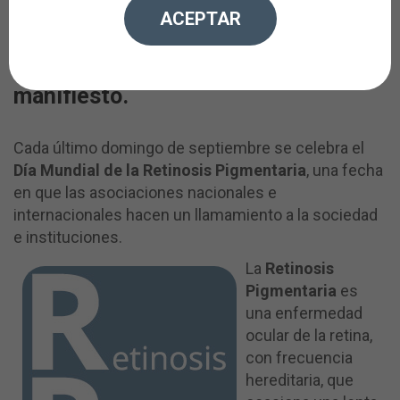
instituciones y poder seguir
ACEPTAR
avanzando en las investigaciones.
FARPE reivindica este día con un
manifiesto.
Cada último domingo de septiembre se celebra el
Día Mundial de la Retinosis Pigmentaria
, una fecha
en que las asociaciones nacionales e
internacionales hacen un llamamiento a la sociedad
e instituciones.
La
Retinosis
Pigmentaria
es
una enfermedad
ocular de la retina,
con frecuencia
hereditaria, que