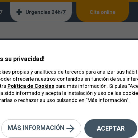
7
Urgencias 24h/7
Cita online
r la fatiga ocular
 su privacidad!
kies propias y analíticas de terceros para analizar sus hábi
oder ofrecerle nuestros contenidos en función de sus inte
tra
Política de Cookies
para más información. Si pulsa “Ace
a sido informado y acepta la instalación y uso de las cooki
arlas o rechazar su uso pulsando en “Más información”.
MÁS INFORMACIÓN
ACEPTAR
obrecargar a la vista para evitar