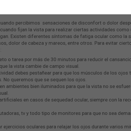
mológicos más graves.
uando percibimos sensaciones de disconfort o dolor despué
ando fijan la vista para realizar ciertas actividades como u
tigan. Existen diferentes síntomas de fatiga ocular como la s
sos, dolor de cabeza y mareos, entre otros. Para evitar cier
s:
bjeto o tarea por más de 30 minutos para reducir el cansanci
que la vista cambie de campo visual.
tividad debes pestañear para que los músculos de los ojos t
. No queremos que se sequen los ojos.
 en ambientes bien iluminados para que la vista no se esfuer
sual.
 artificiales en casos de sequedad ocular, siempre con la r
putadoras, tv y todo tipo de monitores para que no sea dem
r ejercicios oculares para relajar los ojos durante varios mi