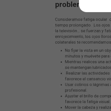
problemas oftal
Consideramos fatiga ocular c
tiempo prolongado. Los ojos cu
la televisión… se fuerzan y fa
enrojecimiento, los ojos lloro
colaterales te recomendamo
No fijar la vista en un o
minutos y muévete para 
Mientras realices una ac
se mantengan lubricados
Realizar las actividades
favorece el cansancio vi
Usar colirios o lágrimas
profesional.
Ajustar el brillo de com
favorece la fatiga visual.
Mover la cabeza y realiza