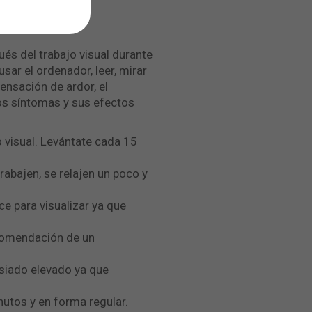
s del trabajo visual durante
sar el ordenador, leer, mirar
ensación de ardor, el
tos síntomas y sus efectos
o visual. Levántate cada 15
rabajen, se relajen un poco y
ce para visualizar ya que
ecomendación de un
asiado elevado ya que
nutos y en forma regular.