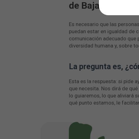
de Baja visión. 
Es necesario que las persona
puedan estar en igualdad de co
comunicación adecuado que pe
diversidad humana y, sobre to
La pregunta es, ¿có
Esta es la respuesta: si pide 
que necesita. Nos dirá de qué
lo guiaremos, lo que aliviará
qué punto estamos, le facilit