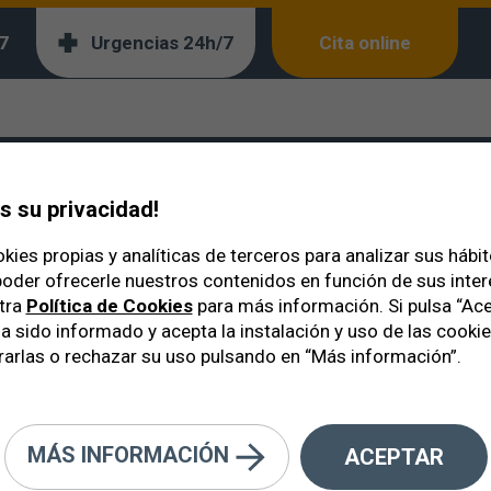
7
Urgencias 24h/7
Cita online
ón?
ersona con baja visió
 su privacidad!
kies propias y analíticas de terceros para analizar sus hábi
oder ofrecerle nuestros contenidos en función de sus inte
tra
Política de Cookies
para más información. Si pulsa “Ace
a sido informado y acepta la instalación y uso de las cooki
arlas o rechazar su uso pulsando en “Más información”.
MÁS INFORMACIÓN
ACEPTAR
ia puede ser de gran valor para l