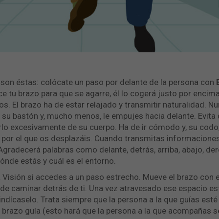
 son éstas: colócate un paso por delante de la persona con
ece tu brazo para que se agarre, él lo cogerá justo por enci
dos. El brazo ha de estar relajado y transmitir naturalidad. N
o su bastón y, mucho menos, le empujes hacia delante. Evita 
o excesivamente de su cuerpo. Ha de ir cómodo y, su codo,
o por el que os desplazáis. Cuando transmitas informaciones,
gradecerá palabras como delante, detrás, arriba, abajo, de
dónde estás y cuál es el entorno.
 Visión si accedes a un paso estrecho. Mueve el brazo con e
 de caminar detrás de ti. Una vez atravesado ese espacio es
indícaselo. Trata siempre que la persona a la que guías esté
l brazo guía (esto hará que la persona a la que acompañas se