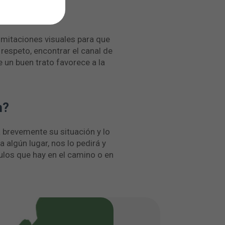
mitaciones visuales para que
respeto, encontrar el canal de
un buen trato favorece a la
n?
á brevemente su situación y lo
algún lugar, nos lo pedirá y
ulos que hay en el camino o en