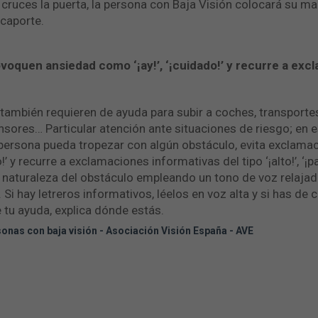
cruces la puerta, la persona con Baja Visión colocará su man
icaporte.
oquen ansiedad como ‘¡ay!’, ‘¡cuidado!’ y recurre a exc
también requieren de ayuda para subir a coches, transportes
nsores… Particular atención ante situaciones de riesgo; en 
 persona pueda tropezar con algún obstáculo, evita exclam
!’ y recurre a exclamaciones informativas del tipo ‘¡alto!’, ‘¡
 naturaleza del obstáculo empleando un tono de voz relajado.
 Si hay letreros informativos, léelos en voz alta y si has de 
 tu ayuda, explica dónde estás.
sonas con baja visión - Asociación Visión España - AVE