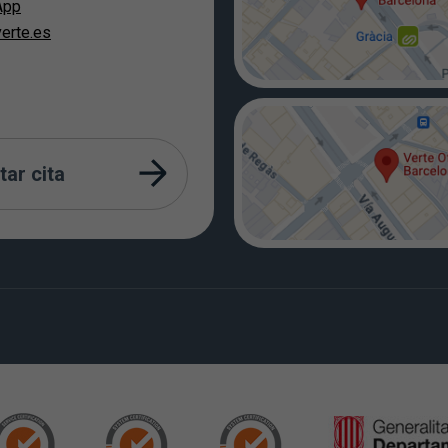
App
erte.es
tar cita