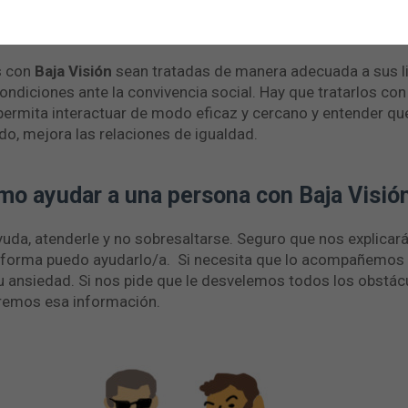
¡Estemos atentos!
s con
Baja Visión
sean tratadas de manera adecuada a sus li
ndiciones ante la convivencia social. Hay que tratarlos con 
rmita interactuar de modo eficaz y cercano y entender que 
do, mejora las relaciones de igualdad.
mo ayudar a una persona con Baja Visió
ayuda, atenderle y no sobresaltarse. Seguro que nos explicar
 forma puedo ayudarlo/a. Si necesita que lo acompañemos a 
 su ansiedad. Si nos pide que le desvelemos todos los obstác
aremos esa información.