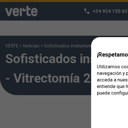
+34 934 155 63
VERTE
>
Noticias
>
Sofisticados instrumentos quirúrgicos ca
Sofisticados instrum
¡Respetamos
Utilizamos coo
navegación y p
- Vitrectomía 27G
acceda a nues
entiende que h
puede configur