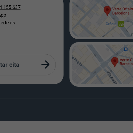
4 155 637
App
erte.es
tar cita