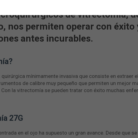
roquirúrgicos de vitrectomía, de
 nos permiten operar con éxito 
iones antes incurables.
mía?
 quirúrgica mínimamente invasiva que consiste en extraer el
instrumentos de calibre muy pequeño que permiten un mejor m
. Con la vitrectomía se pueden tratar con éxito muchas en
mía 27G
entrada en el ojo ha supuesto un gran avance. Desde que se 