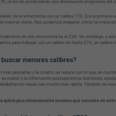
 70, se ha ido produciendo una disminución progresiva del c
llador de la vitrectomía con un calibre 17G. Era la primera 
odía mejorar visión. Nos podemos imaginar cómo ha mejorado
 actualmente en una vitrectomía es el 23G. Sin embargo, y a
mentos para trabajar con un calibre de hasta 27G, un calibr
 buscar menores calibres?
son más pequeñas y la cicatriz se reduce con lo que, en much
or es menor y la inflamación postoperatoria disminuye, ayuda
 rehabilitación visual sea mucho más rápida. También se in
a quirúrgica mínimamente invasiva que consiste en extra