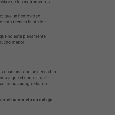
alibre de los instrumentos,
vez que un hemovítreo
 esta técnica hasta los
unque no está plenamente
e mucho menor
as ocasiones, no se necesitan
ndo a que el confort del
duce menos astigmatismo.
er el humor vítreo del ojo.