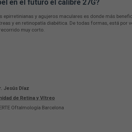
l en el futuro el calibre 27G?
s epirretinianas y agujeros maculares es donde más benefi
treas y en retinopatía diabética. De todas formas, está por v
recorrido muy corto.
r. Jesús Díaz
nidad de Retina y Vítreo
RTE Oftalmología Barcelona