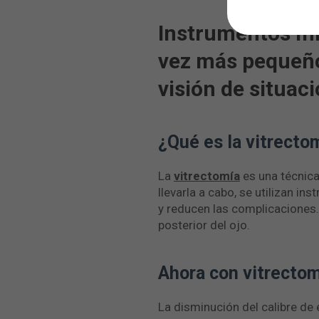
Instrumentos mic
vez más pequeño,
visión de situac
¿Qué es la vitrecto
La
vitrectomía
es una técnica
llevarla a cabo, se utilizan 
y reducen las complicaciones
posterior del ojo.
Ahora con vitrecto
La disminución del calibre de 