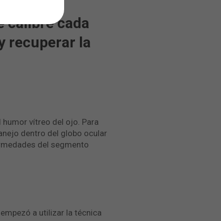
 calibre cada
y recuperar la
 humor vítreo del ojo. Para
anejo dentro del globo ocular
fermedades del segmento
empezó a utilizar la técnica