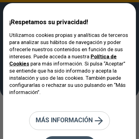
¡Respetamos su privacidad!
Utilizamos cookies propias y analíticas de terceros
para analizar sus hábitos de navegación y poder
VERTE
>
Noticias
>
Carla: 'Ya no tengo que ponerme la lentilla, es muy
ofrecerle nuestros contenidos en función de sus
fuerte'
intereses. Puede acceda a nuestra
Política de
Carla: 'Ya no tengo que
Cookies
para más información. Si pulsa “Aceptar”
ponerme la lentilla, es
se entiende que ha sido informado y acepta la
instalación y uso de las cookies. También puede
muy fuerte'
configurarlas o rechazar su uso pulsando en “Más
información”.
Lentes intraoculares ICL
Lentillas
MÁS INFORMACIÓN
Adiós gafas
Testimonios