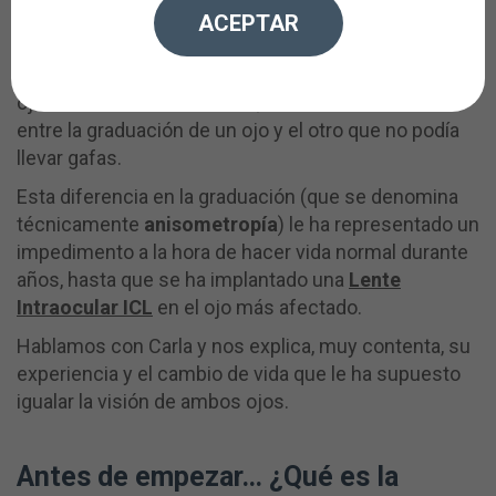
27/11/2023
ACEPTAR
Carla fue diagnosticada de
queratocono
en ambos
ojos. Debido a su condición, tenía tanta diferencia
entre la graduación de un ojo y el otro que no podía
llevar gafas.
Esta diferencia en la graduación (que se denomina
técnicamente
anisometropía
) le ha representado un
impedimento a la hora de hacer vida normal durante
años, hasta que se ha implantado una
Lente
Intraocular ICL
en el ojo más afectado.
Hablamos con Carla y nos explica, muy contenta, su
experiencia y el cambio de vida que le ha supuesto
igualar la visión de ambos ojos.
Antes de empezar… ¿Qué es la