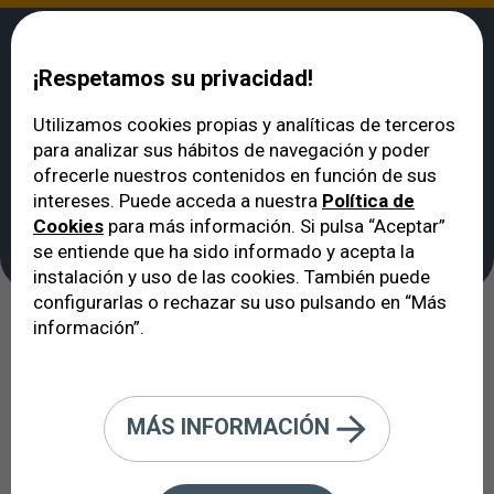
¡Respetamos su privacidad!
Utilizamos cookies propias y analíticas de terceros
para analizar sus hábitos de navegación y poder
VERTE
>
Noticias
>
Comer bien para ver bien
ofrecerle nuestros contenidos en función de sus
Comer bien para ver
intereses. Puede acceda a nuestra
Política de
Cookies
para más información. Si pulsa “Aceptar”
bien
se entiende que ha sido informado y acepta la
instalación y uso de las cookies. También puede
configurarlas o rechazar su uso pulsando en “Más
información”.
28/05/2017
Numerosas enfermedades
MÁS INFORMACIÓN
estrechamente relacionadas con la
alimentación crecen a un ritmo