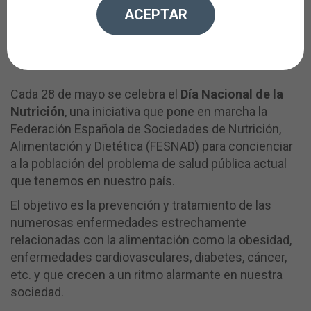
alarmante en la sociedad. Una
ACEPTAR
adecuada salud visual comienza con
una adecuada alimentación.
Cada 28 de mayo se celebra el
Día Nacional de la
Nutrición
, una iniciativa que pone en marcha la
Federación Española de Sociedades de Nutrición,
Alimentación y Dietética (FESNAD) para concienciar
a la población del problema de salud pública actual
que tenemos en nuestro país.
El objetivo es la prevención y tratamiento de las
numerosas enfermedades estrechamente
relacionadas con la alimentación como la obesidad,
enfermedades cardiovasculares, diabetes, cáncer,
etc. y que crecen a un ritmo alarmante en nuestra
sociedad.