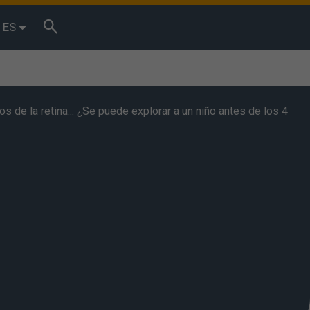
ES
 de la retina... ¿Se puede explorar a un niño antes de los 4
tos de
reses. Puede
ptar” se
es. También