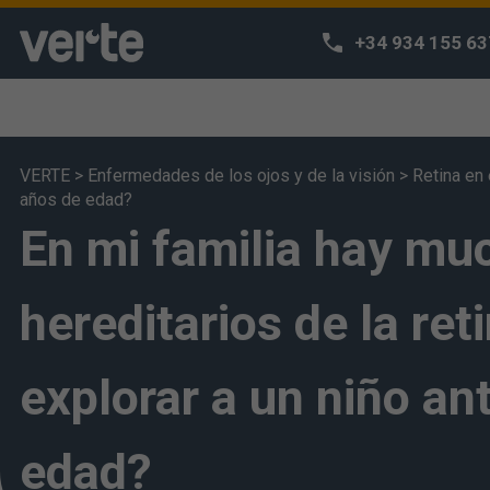
+34 934 155 63
VERTE
>
Enfermedades de los ojos y de la visión
>
Retina en 
años de edad?
¡Respetamos
En mi familia hay m
Utilizamos coo
navegación y p
hereditarios de la ret
acceda a nues
entiende que h
puede configur
explorar a un niño an
edad?