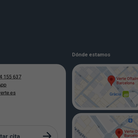
Dónde estamos
4 155 637
App
erte.es
tar cita