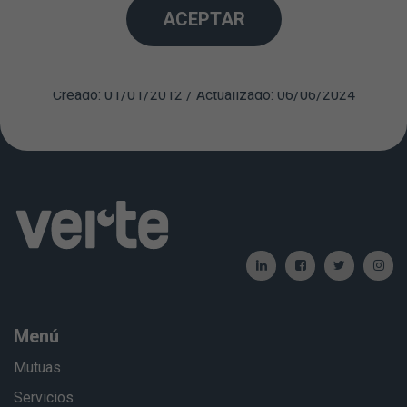
está contraindicado el uso de las lentes de contacto,
ACEPTAR
ya que se podría favorecer la aparición de una
complicación corneal grave.
Creado: 01/01/2012 / Actualizado: 06/06/2024
Menú
Mutuas
Servicios