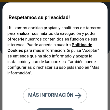
¡Respetamos su privacidad!
Utilizamos cookies propias y analíticas de terceros
para analizar sus hábitos de navegación y poder
VERTE
>
Enfermedades de los ojos y de la visión
>
Ambliopía
ofrecerle nuestros contenidos en función de sus
Ambliopía
intereses. Puede acceda a nuestra
Política de
Cookies
para más información. Si pulsa “Aceptar”
se entiende que ha sido informado y acepta la
instalación y uso de las cookies. También puede
Un ojo con la retina y el nervio óptico
configurarlas o rechazar su uso pulsando en “Más
información”.
sanos pueden tener muy baja visión
a causa de la falta de maduración
neurosensorial.
MÁS INFORMACIÓN
¿En qué consiste la ambliopía?