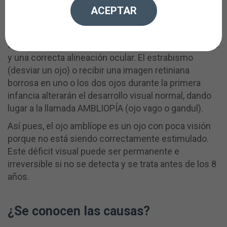
ACEPTAR
La maduración correcta del sistema visual se
consigue, desde el momento del nacimiento, con la
formación de una imagen retiniana nítida en cada ojo
y una correcta alineación ocular. El estrabismo
(desviar un ojo) o recibir una imagen retiniana
borrosa en uno o los dos ojos durante la primera
infancia alterarán el desarrollo visual normal, dando
lugar a la llamada AMBLIOPÍA (ojo vago o gandul).
Así pues, el ojo amblíope es un ojo con poca visión
porque no está siendo correctamente estimulado.
Este déficit visual puede ser permanente e
irreversible si no se detecta y se trata antes de los 8
años.
¿Se conocen las causas?