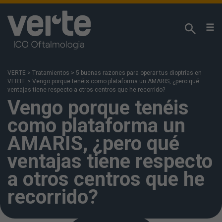
¡Respetamos su privacidad!
Utilizamos cookies propias y analíticas de terceros
para analizar sus hábitos de navegación y poder
VERTE
>
Tratamientos
>
5 buenas razones para operar tus dioptrías en
ofrecerle nuestros contenidos en función de sus
VERTE
>
Vengo porque tenéis como plataforma un AMARIS, ¿pero qué
intereses. Puede acceda a nuestra
Política de
ventajas tiene respecto a otros centros que he recorrido?
Vengo porque tenéis
Cookies
para más información. Si pulsa “Aceptar”
se entiende que ha sido informado y acepta la
como plataforma un
instalación y uso de las cookies. También puede
configurarlas o rechazar su uso pulsando en “Más
AMARIS, ¿pero qué
información”.
ventajas tiene respecto
a otros centros que he
recorrido?
MÁS INFORMACIÓN