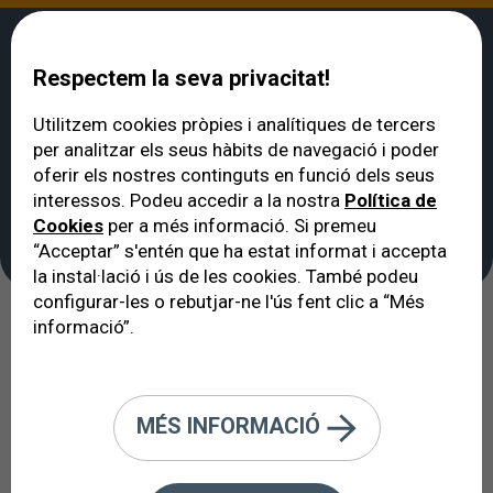
Respectem la seva privacitat!
Utilitzem cookies pròpies i analítiques de tercers
per analitzar els seus hàbits de navegació i poder
VERTE
>
Tractaments
>
Cirurgia per a les parpelles caigudes
oferir els nostres continguts en funció dels seus
Cirurgia per a les
interessos. Podeu accedir a la nostra
Política de
Cookies
per a més informació. Si premeu
parpelles caigudes
“Acceptar” s'entén que ha estat informat i accepta
la instal·lació i ús de les cookies. També podeu
configurar-les o rebutjar-ne l'ús fent clic a “Més
informació”.
BLEFAROPLASTIA DE LES
PARPELLES SUPERIORS
MÉS INFORMACIÓ
El seu objectiu principal és eliminar
l’excés de pell de les bosses grasses