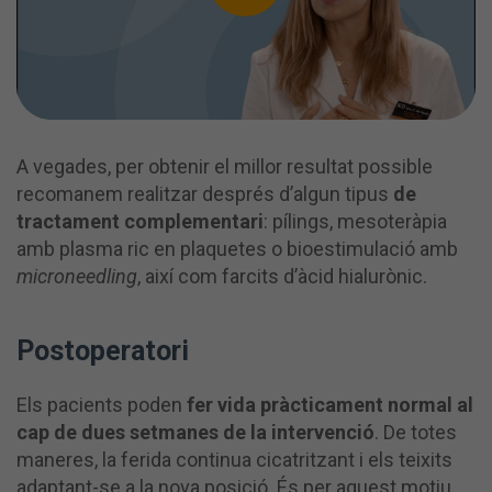
A vegades, per obtenir el millor resultat possible
recomanem realitzar després d’algun tipus
de
tractament complementari
: pílings, mesoteràpia
amb plasma ric en plaquetes o bioestimulació amb
microneedling
, així com farcits d’àcid hialurònic.
Postoperatori
Els pacients poden
fer vida pràcticament normal al
cap de dues setmanes de la intervenció
. De totes
maneres, la ferida continua cicatritzant i els teixits
adaptant-se a la nova posició. És per aquest motiu