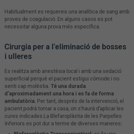
Habitualment es requereix una analítica de sang amb
proves de coagulació. En alguns casos es pot
necessitar alguna prova més específica.
Cirurgia per a l’eliminació de bosses
i ulleres
Es realitza amb anestèsia local i amb una sedació
superficial perquè el pacient estigui còmode i no
senti cap molèstia.
Té una durada
d’aproximadament una hora i es fa de forma
ambulatòria
. Per tant, després de la intervenció, el
pacient podrà tornar a casa, on s’haurà d’aplicar les
cures indicades.La Blefaroplàstia de les Parpelles
Inferiors es pot dur a terme de diverses maneres:
Blefaroplàstia Transconjuntival
: es fa una