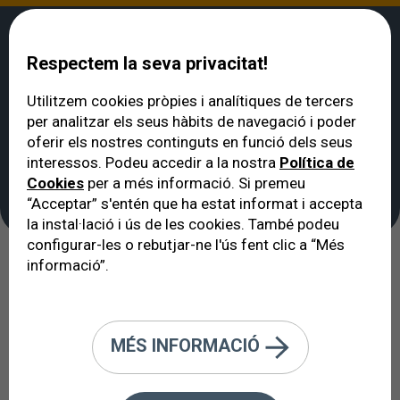
Respectem la seva privacitat!
Utilitzem cookies pròpies i analítiques de tercers
per analitzar els seus hàbits de navegació i poder
VERTE
>
Tractaments
>
Cirurgia per a eliminar les bosses dels ulls
oferir els nostres continguts en funció dels seus
Cirurgia per a eliminar
interessos. Podeu accedir a la nostra
Política de
Cookies
per a més informació. Si premeu
les bosses dels ulls
“Acceptar” s'entén que ha estat informat i accepta
la instal·lació i ús de les cookies. També podeu
configurar-les o rebutjar-ne l'ús fent clic a “Més
informació”.
BLEFAROPLÀSTIA DE LES
PARPELLES INFERIORS.
MÉS INFORMACIÓ
La seva finalitat és eliminar les
bosses de les parpelles inferiors i