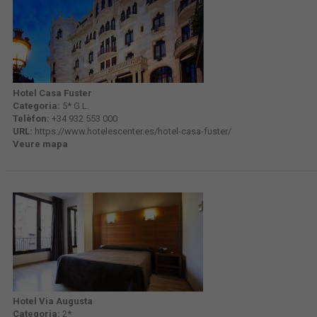
Hotel Casa Fuster
Categoria:
5* G.L.
Telèfon:
+34 932 553 000
URL:
https://www.hotelescenter.es/hotel-casa-fuster/
Veure mapa
Hotel Via Augusta
Categoria:
2*