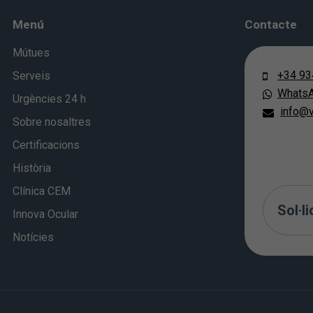
Menú
Contacte
Mútues
+34 93
Serveis
Whats
Urgències 24 h
info@v
Sobre nosaltres
Certificacions
Història
Clínica CEM
Sol·li
Innova Ocular
Notícies