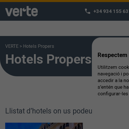
+34 934 155 63
VERTE
>
Hotels Propers
Hotels Propers
Respectem l
Utilitzem cooki
navegació i po
accedir a la n
s'entén que ha
configurar-les 
Llistat d’hotels on us podeu allotjar