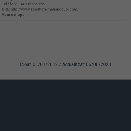
Telèfon:
+34 932 099 699
URL:
http://www.aparthotelmarianocubi.com/
Veure mapa
Creat: 01/01/2012 / Actualitzat: 06/06/2024