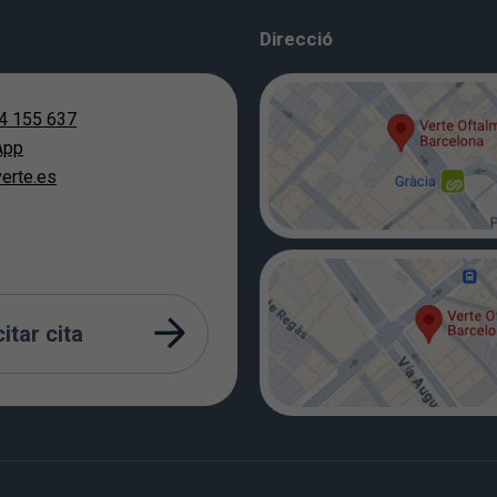
Direcció
4 155 637
App
erte.es
citar cita