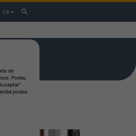
CA
bits de
essos. Podeu
Acceptar”
. També podeu