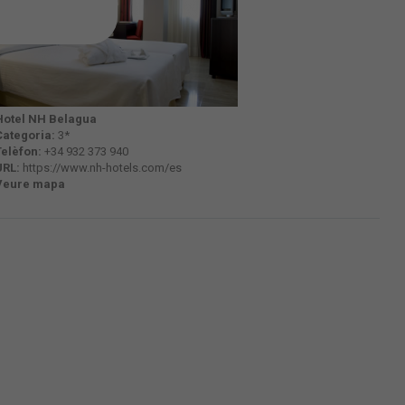
Hotel NH Belagua
Categoria:
3*
Telèfon:
+34 932 373 940
URL:
https://www.nh-hotels.com/es
Veure mapa