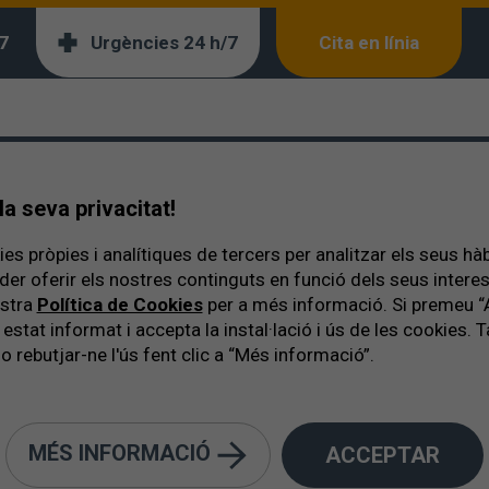
7
Urgències 24 h/7
Cita en línia
a seva privacitat!
es pròpies i analítiques de tercers per analitzar els seus hà
der oferir els nostres continguts en funció dels seus inter
ostra
Política de Cookies
per a més informació. Si premeu “
 estat informat i accepta la instal·lació i ús de les cookies
o rebutjar-ne l'ús fent clic a “Més informació”.
MÉS INFORMACIÓ
ACCEPTAR