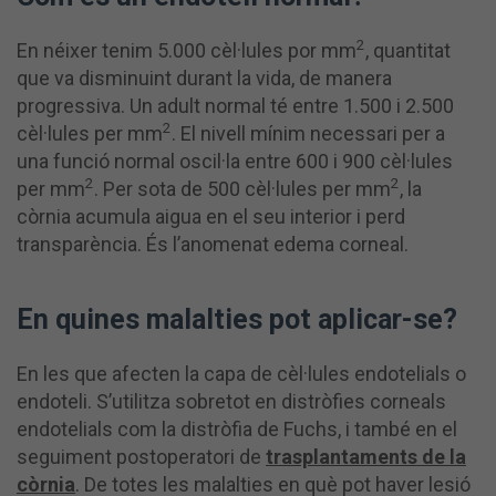
2
En néixer tenim 5.000 cèl·lules por mm
, quantitat
que va disminuint durant la vida, de manera
progressiva. Un adult normal té entre 1.500 i 2.500
2
cèl·lules per mm
. El nivell mínim necessari per a
una funció normal oscil·la entre 600 i 900 cèl·lules
2
2
per mm
. Per sota de 500 cèl·lules per mm
, la
còrnia acumula aigua en el seu interior i perd
transparència. És l’anomenat edema corneal.
En quines malalties pot aplicar-se?
En les que afecten la capa de cèl·lules endotelials o
endoteli. S’utilitza sobretot en distròfies corneals
endotelials com la distròfia de Fuchs, i també en el
seguiment postoperatori de
trasplantaments de la
còrnia
. De totes les malalties en què pot haver lesió