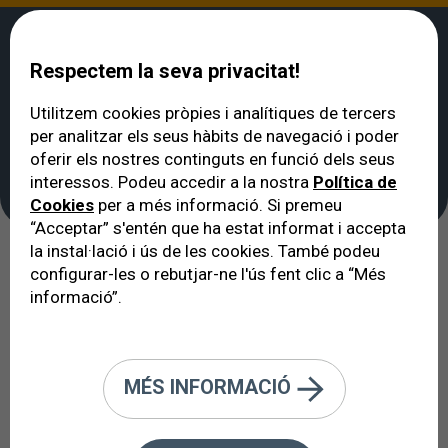
Respectem la seva privacitat!
Utilitzem cookies pròpies i analítiques de tercers
per analitzar els seus hàbits de navegació i poder
VERTE
>
Tecnologies de diagnòstic i tractament
>
Comptatge Endotelial
oferir els nostres continguts en funció dels seus
Comptatge Endotelial
interessos. Podeu accedir a la nostra
Política de
Cookies
per a més informació. Si premeu
“Acceptar” s'entén que ha estat informat i accepta
la instal·lació i ús de les cookies. També podeu
L’endoteli corneal és una peça clau
configurar-les o rebutjar-ne l'ús fent clic a “Més
informació”.
per tal que l’ull hi vegi i podem
valorar-lo amb gran precisió.
MÉS INFORMACIÓ
Què és l’endoteli corneal?