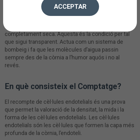
És la capa més interna de la còrnia, en contacte amb
ACCEPTAR
l’humor aquós, formada per unes cèl·lules planes
molt fines, disposades en forma de mosaic. La seva
missió és fonamental per mantenir la còrnia
completament seca. Aquesta és la condició per tal
que sigui transparent. Actua com un sistema de
bombeig i fa que les molècules d’aigua passin
sempre des de la còrnia a l’humor aquós i no al
revés.
En què consisteix el Comptatge?
El recompte de cèl·lules endotelials és una prova
que permet la valoració de la densitat, la mida i la
forma de les cèl·lules endotelials. Les cèl·lules
endotelials són les cèl·lules que formen la capa més
profunda de la còrnia, l’endoteli.