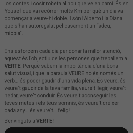
los contes i cosir robeta al nou que ve en camí. És en
Yousef que va recórrer molts Km per què un dia va
començar a veure-hi doble. I són l’Alberto i la Diana
que s'han autoregalat pel casament un “adeu,
miopia”.
Ens esforcem cada dia per donar la millor atenció,
aquest és l'objectiu de les persones que treballem a
VERTE
. Perquè sabem la importància d'una bona
salut visual, i que la paraula VEURE no és només un
verb... és poder gaudir d'una vida plena. És veure, és
veure't gaudir de la teva família, veure't llegir, veure't
nedar, veure't conduir. És veure't aconseguir les
teves metes i els teus somnis, és veure't créixer
cada any... és veure't... feliç!
Benvinguts a
VERTE
!