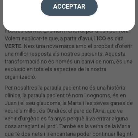
ACCEPTAR
Mateixos ulls, diferent mirada
Volem compartir amb tu, amb molta il·lusió, els
nostres canvis. Ens hem renovat per dins i per fora.
Volem explicar-te que, a partir d'avui, l'
ICO
es dirà
VERTE
. Neix una nova marca amb el propòsit d'oferir
una millor resposta als nostres pacients. Aquesta
transformació no és només un canvi de nom, és una
evolució en tots els aspectes de la nostra
organització.
Per nosaltres la paraula pacient no és una història
clínica, la paraula pacient té nom i cognoms, és en
Juan i el seu glaucoma, la Marta i les seves ganes de
veure's millor, és l’Andrés, el pare de l'Ana, que va
venir d'urgències fa anys perquè li va entrar alguna
cosa arreglant el jardí. També és la veïna de la Maria
que té dos nets i li encantaria poder continuar llegint-