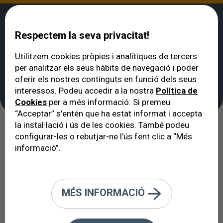
Respectem la seva privacitat!
Utilitzem cookies pròpies i analítiques de tercers
per analitzar els seus hàbits de navegació i poder
VERTE
>
El Pacient
>
VERTE
oferir els nostres continguts en funció dels seus
VERTE
interessos. Podeu accedir a la nostra
Política de
Cookies
per a més informació. Si premeu
“Acceptar” s'entén que ha estat informat i accepta
la instal·lació i ús de les cookies. També podeu
configurar-les o rebutjar-ne l'ús fent clic a “Més
informació”.
MÉS INFORMACIÓ