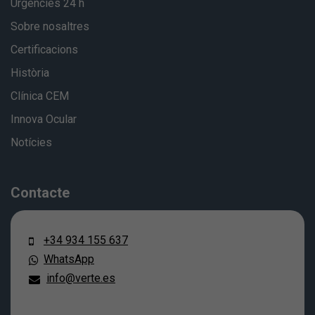
Urgències 24 h
Sobre nosaltres
Certificacions
Història
Clínica CEM
Innova Ocular
Notícies
Contacte
+34 934 155 637
WhatsApp
info@verte.es