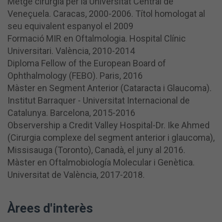
Metge cirurgià per la Universitat Central de
Veneçuela.
Caracas, 2000-2006.
Títol homologat al
seu equivalent espanyol el 2009
Formació MIR en Oftalmologia.
Hospital Clínic
Universitari.
València, 2010-2014
Diploma Fellow of the European Board of
Ophthalmology (FEBO).
Paris, 2016
Màster en Segment Anterior
(Cataracta i Glaucoma)
.
Institut Barraquer - Universitat Internacional de
Catalunya.
Barcelona, ​​2015-2016
Observership a Credit Valley Hospital-Dr. Ike Ahmed
(Cirurgia complexe del segment anterior i glaucoma)
,
Missisauga (Toronto), Canadà, el juny al 2016.
Màster en Oftalmobiología Molecular i Genètica.
Universitat de València, 2017-2018.
Àrees d'interès