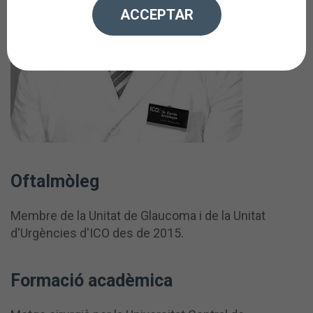
ACCEPTAR
Oftalmòleg
Membre de la Unitat de Glaucoma i de la Unitat
d'Urgències d'ICO des de 2015.
Formació acadèmica