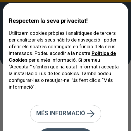
Respectem la seva privacitat!
Utilitzem cookies pròpies i analítiques de tercers
per analitzar els seus hàbits de navegació i poder
VERTE
>
Oftalmòleg a Barcelona: quadre mèdic
>
Dr. Carlos Arciniegas
oferir els nostres continguts en funció dels seus
Dr. Carlos Arciniegas
interessos. Podeu accedir a la nostra
Política de
Cookies
per a més informació. Si premeu
“Acceptar” s'entén que ha estat informat i accepta
la instal·lació i ús de les cookies. També podeu
configurar-les o rebutjar-ne l'ús fent clic a “Més
informació”.
MÉS INFORMACIÓ