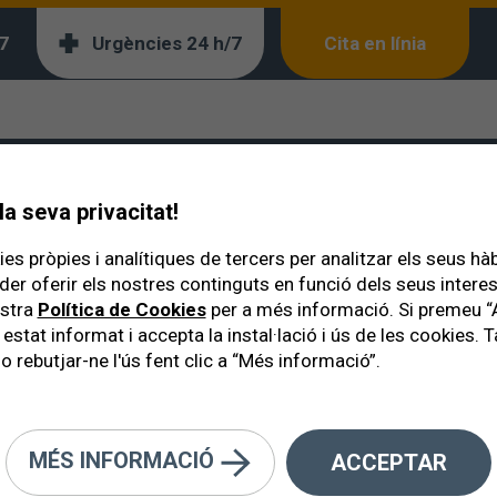
7
Urgències 24 h/7
Cita en línia
gia Ocular
a seva privacitat!
es pròpies i analítiques de tercers per analitzar els seus hà
der oferir els nostres continguts en funció dels seus inter
ostra
Política de Cookies
per a més informació. Si premeu “
 estat informat i accepta la instal·lació i ús de les cookies
o rebutjar-ne l'ús fent clic a “Més informació”.
tures oculars poden resultar les
. L’assistència ràpida i experta e
MÉS INFORMACIÓ
ACCEPTAR
fonamental per lluitar amb èxit c