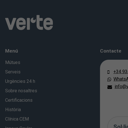
Menú
Contacte
Mútues
+34 93
Serveis
Whats
Urgències 24 h
info@v
Sobre nosaltres
Certificacions
Història
Clínica CEM
Sol·li