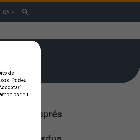
CA
bits de
essos. Podeu
Acceptar”
. També podeu
ionades després
n un ull
ontra la pèrdua