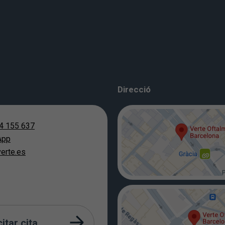
Direcció
4 155 637
App
erte.es
citar cita