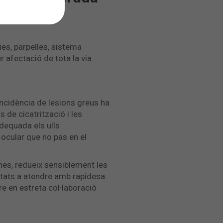
es, parpelles, sistema
per afectació de tota la via
a incidència de lesions greus ha
 de cicatrització i les
dequada els ulls
 ocular que no pas en el
nes, redueix sensiblement les
ntats a atendre amb rapidesa
pre en estreta col·laboració