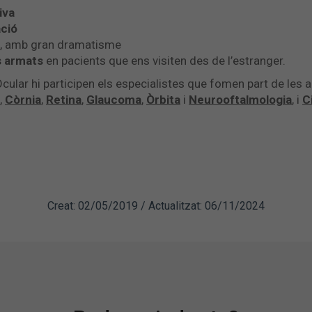
iva
ació
 i, amb gran dramatisme
s armats
en pacients que ens visiten des de l’estranger.
ular hi participen els especialistes que fomen part de les al
,
Còrnia
,
Retina
,
Glaucoma
,
Òrbita
i
Neurooftalmologia
, i
C
Creat: 02/05/2019 / Actualitzat: 06/11/2024