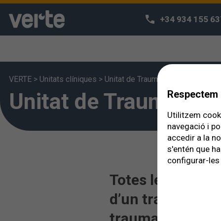
+34 934 155 63
VERTE
>
Unitats clíniques
>
Unitat de Traumatologia Ocular
Unitat de Traumatolo
Respectem l
Utilitzem cooki
navegació i po
accedir a la n
s'entén que ha
configurar-les 
Totes les estruc
d’un traumatisme
traumatitzat és 