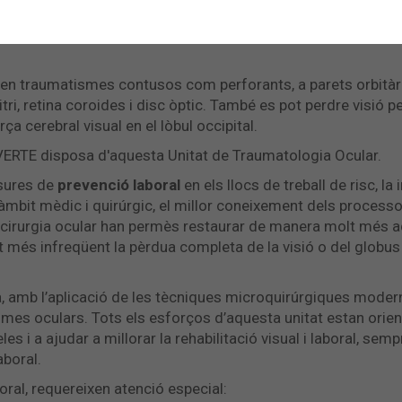
 en traumatismes contusos com perforants, a parets orbitàri
s, vitri, retina coroides i disc òptic. També es pot perdre visió 
orça cerebral visual en el lòbul occipital.
, VERTE disposa d'aquesta Unitat de Traumatologia Ocular.
esures de
prevenció laboral
en els llocs de treball de risc, l
’àmbit mèdic i quirúrgic, el millor coneixement dels processos
irurgia ocular han permès restaurar de manera molt més a
lt més infreqüent la pèrdua completa de la visió o del globus
a, amb l’aplicació de les tècniques microquirúrgiques moder
es oculars. Tots els esforços d’aquesta unitat estan orie
les i a ajudar a millorar la rehabilitació visual i laboral, sem
aboral.
ral, requereixen atenció especial: