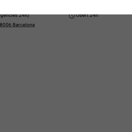
ologia
Urgències Oftalmològi
rgències 24h)
Obert 24h
08006 Barcelona