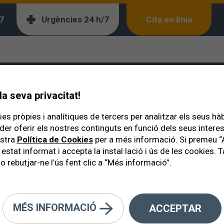
7
Urgències 24 h/7
Cita en línia
a seva privacitat!
es pròpies i analítiques de tercers per analitzar els seus hà
der oferir els nostres continguts en funció dels seus inter
ostra
Política de Cookies
per a més informació. Si premeu “
 estat informat i accepta la instal·lació i ús de les cookies
o rebutjar-ne l'ús fent clic a “Més informació”.
MÉS INFORMACIÓ
ACCEPTAR