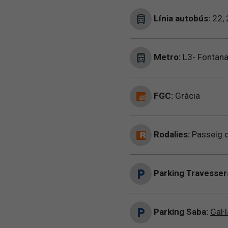
Línia autobús:
22, 
Metro:
L3- Fontana 
FGC:
Gràcia
Rodalies:
Passeig d
Parking Travesser
Parking Saba:
Gal·l