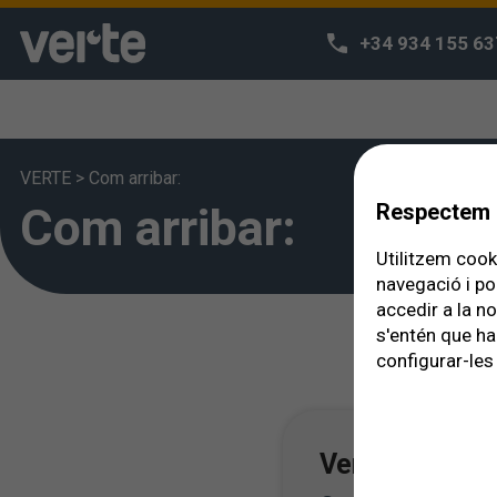
+34 934 155 63
VERTE
>
Com arribar:
Com arribar:
Respectem l
Utilitzem cooki
navegació i po
accedir a la n
s'entén que ha
configurar-les 
Verte 1