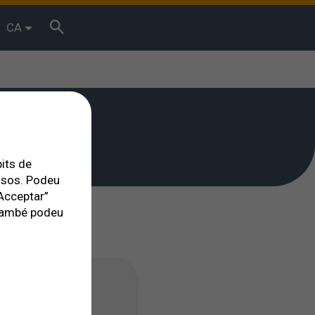
CA
bits de
essos. Podeu
Acceptar”
. També podeu