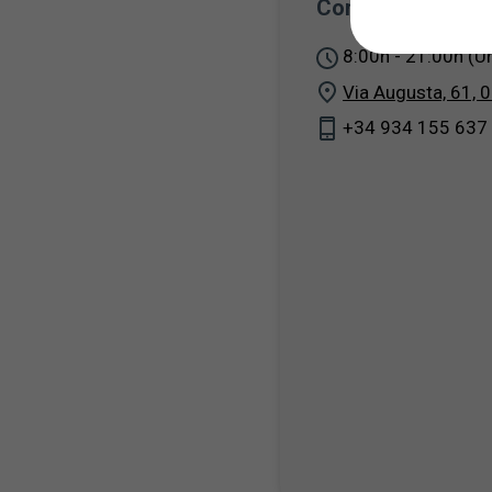
Consultes Oftalm
8:00h - 21:00h (U
Via Augusta, 61, 
+34 934 155 637