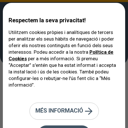
Respectem la seva privacitat!
Utilitzem cookies pròpies i analítiques de tercers
per analitzar els seus hàbits de navegació i poder
VERTE
>
Unitats clíniques
oferir els nostres continguts en funció dels seus
Unitats clíniques
interessos. Podeu accedir a la nostra
Política de
Cookies
per a més informació. Si premeu
“Acceptar” s'entén que ha estat informat i accepta
la instal·lació i ús de les cookies. També podeu
El model organitzatiu de l’equip
configurar-les o rebutjar-ne l'ús fent clic a “Més
informació”.
oftalmològic de VERTE.
Dia rere dia l’atenció mèdica evoluciona cap a una
MÉS INFORMACIÓ
complexitat més gran. El tractament de la funció
visual no n’és una excepció.