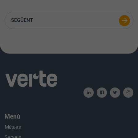
SEGÜENT
Menú
Mútues
Serveis