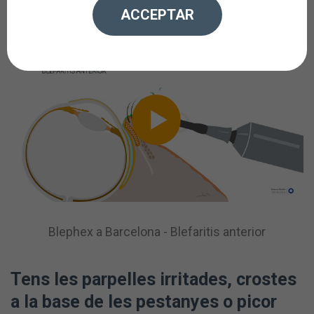
ACCEPTAR
Blephex a Barcelona - Blefaritis anterior
Tens les parpelles irritades, crostes
a la base de les pestanyes o picor