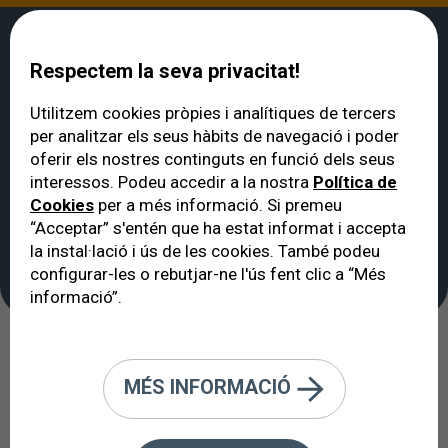
Respectem la seva privacitat!
Utilitzem cookies pròpies i analítiques de tercers
per analitzar els seus hàbits de navegació i poder
VERTE
>
Tecnologies de diagnòstic i tractament
>
Blefaritis anterior-
oferir els nostres continguts en funció dels seus
microexfoliació palpebral (Blephex)
interessos. Podeu accedir a la nostra
Política de
Blefaritis anterior-
Cookies
per a més informació. Si premeu
microexfoliació
“Acceptar” s'entén que ha estat informat i accepta
la instal·lació i ús de les cookies. També podeu
palpebral (Blephex)
configurar-les o rebutjar-ne l'ús fent clic a “Més
informació”.
BlephEx a Barcelona: tractament
MÉS INFORMACIÓ
professional per a la blefaritis
anterior