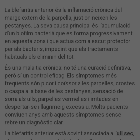
La blefaritis anterior és la inflamació crònica del
marge extern de la parpella, just on neixen les
pestanyes. La seva causa principal és l’acumulació
d’un biofilm bacterià que es forma progressivament
en aquesta zona i que actua com a escut protector
per als bacteris, impedint que els tractaments
habituals els eliminin del tot.
És una malaltia crònica: no té una curació definitiva,
però sí un control eficaç. Els símptomes més
freqüents són picor i coïssor a les parpelles, crostes
o caspa a la base de les pestanyes, sensació de
sorra als ulls, parpelles vermelles i irritades en
despertar-se i llagrimeig excessiu. Molts pacients
conviuen anys amb aquests símptomes sense
rebre un diagnòstic clar.
La blefaritis anterior està sovint associada a l’
ull sec
,