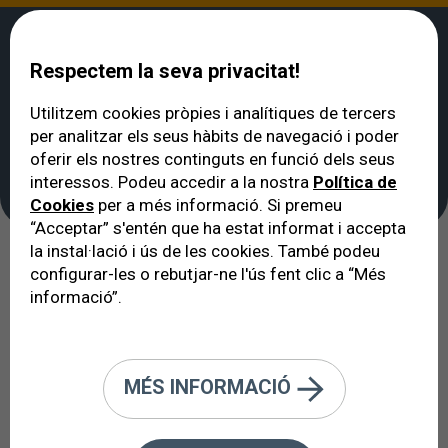
Respectem la seva privacitat!
Utilitzem cookies pròpies i analítiques de tercers
per analitzar els seus hàbits de navegació i poder
VERTE
>
Contacte
oferir els nostres continguts en funció dels seus
Contacte
interessos. Podeu accedir a la nostra
Política de
Cookies
per a més informació. Si premeu
“Acceptar” s'entén que ha estat informat i accepta
la instal·lació i ús de les cookies. També podeu
Mitjançant aquest formulari podeu posar-vos en
configurar-les o rebutjar-ne l'ús fent clic a “Més
contacte amb nosaltres i plantejar-nos tots els vostres
informació”.
dubtes, suggeriments i, per què no, felicitacions, que es
gestionaran ràpidament per donar prioritat màxima a
totes per igual.
MÉS INFORMACIÓ