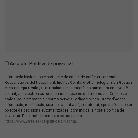
Accepto
Política de privacitat
Informació bàsica sobre protecció de dades de caràcter personal:
Responsables del tractament: Institut Comtal d'Oftalmologia, S.L. i Gestió i
Microcirurgia Ocular, S. a. Finalitat i legitimació: comuniquem amb vostè
per mitjans electrònics, consentiment exprés de l'interessat. Cessió de
dades: per a prestar els nostres serveis i obligació legal Drets: d'accés,
informació, rectificació, supressió, limitació, portabilitat, oposició i a no ser
objecte de decisions automatitzades, com indica la nostra política de
privacitat. Per a més informació pot accedir a
https://www.verte.es/ca/politica-privacitat/
.