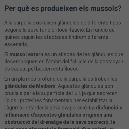
Per què es produeixen els mussols?
A la parpella existeixen glàndules de diferents tipus
segons la seva funció i localització. En funció de
quines siguin les afectades tindrem diferents
escenaris.
El
mussol extern
és un abscés de les glàndules que
desemboquen en l'àmbit del fol·licle de la pestanya i
és causat pel bacteri estafilococ.
En un pla més profund de la parpella es troben les
glàndules de Meibom
. Aquestes glàndules són
crucials per a la superfície de l'ull, ja que secreten
lípids i proteïnes fonamentals per estabilitzar la
llàgrima i retardar la seva evaporació.
La disfunció o
inflamació d'aquestes glàndules originen una
obstrucció del drenatge de la seva secreció, la