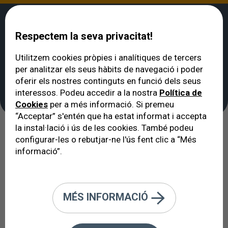
Respectem la seva privacitat!
Utilitzem cookies pròpies i analítiques de tercers
per analitzar els seus hàbits de navegació i poder
VERTE
>
Malalties dels ulls i de la visió
>
Mussols i calazis
oferir els nostres continguts en funció dels seus
Mussols i calazis
interessos. Podeu accedir a la nostra
Política de
Cookies
per a més informació. Si premeu
“Acceptar” s'entén que ha estat informat i accepta
la instal·lació i ús de les cookies. També podeu
Els molestos mussols i els calazis
configurar-les o rebutjar-ne l'ús fent clic a “Més
informació”.
Segurament tots tenim un amic o un familiar que ha
tingut un mussol o un calazi (també anomenat quist
meibomià) en algun moment de la seva vida, pot ser
MÉS INFORMACIÓ
que, fins i tot, nosaltres mateixos hàgim
experimentat els molestos símptomes d'aquesta