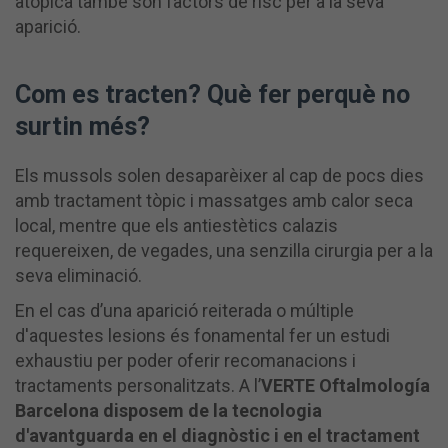
atòpica també són factors de risc per a la seva
aparició.
Com es tracten? Què fer perquè no
surtin més?
Els mussols solen desaparèixer al cap de pocs dies
amb tractament tòpic i massatges amb calor seca
local, mentre que els antiestètics calazis
requereixen, de vegades, una senzilla cirurgia per a la
seva eliminació.
En el cas d’una aparició reiterada o múltiple
d'aquestes lesions és fonamental fer un estudi
exhaustiu per poder oferir recomanacions i
tractaments personalitzats. A l’
VERTE Oftalmología
Barcelona disposem de la tecnologia
d'avantguarda en el diagnòstic i en el tractament