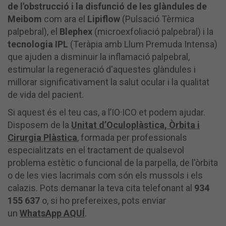
de l'obstrucció i la disfunció de les glàndules de
Meibom
com ara el
Lipiflow
(Pulsació Tèrmica
palpebral), el
Blephex
(microexfoliació palpebral) i la
tecnologia IPL
(Teràpia amb Llum Premuda Intensa)
que ajuden a disminuir la inflamació palpebral,
estimular la regeneració d'aquestes glàndules i
millorar significativament la salut ocular i la qualitat
de vida del pacient.
Si aquest és el teu cas, a l’IO·ICO et podem ajudar.
Disposem de la
Unitat d’Oculoplàstica, Òrbita i
Cirurgia Plàstica
, formada per professionals
especialitzats en el tractament de qualsevol
problema estètic o funcional de la parpella, de l'òrbita
o de les vies lacrimals com són els mussols i els
calazis. Pots demanar la teva cita telefonant al
934
155 637
o, si ho prefereixes, pots enviar
un
WhatsApp AQUÍ
.