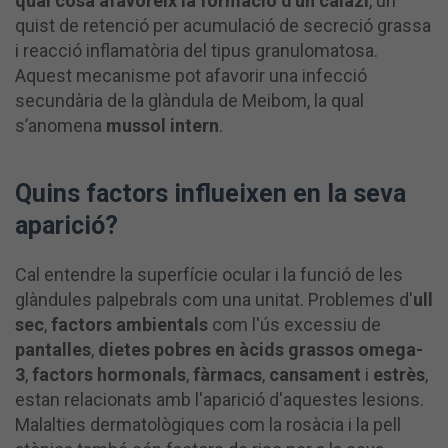
qual cosa afavoreix la formació d'un calazi
, un
quist de retenció per acumulació de secreció grassa
i reacció inflamatòria del tipus granulomatosa.
Aquest mecanisme pot afavorir una infecció
secundària de la glàndula de Meibom, la qual
s’anomena
mussol intern
.
Quins factors influeixen en la seva
aparició?
Cal entendre la superfície ocular i la funció de les
glàndules palpebrals com una unitat. Problemes d'
ull
sec
,
factors ambientals
com l'ús excessiu de
pantalles
,
dietes pobres en àcids grassos omega-
3
,
factors hormonals
,
fàrmacs
,
cansament
i
estrès
,
estan relacionats amb l'aparició d'aquestes lesions.
Malalties dermatològiques com la rosàcia i la pell