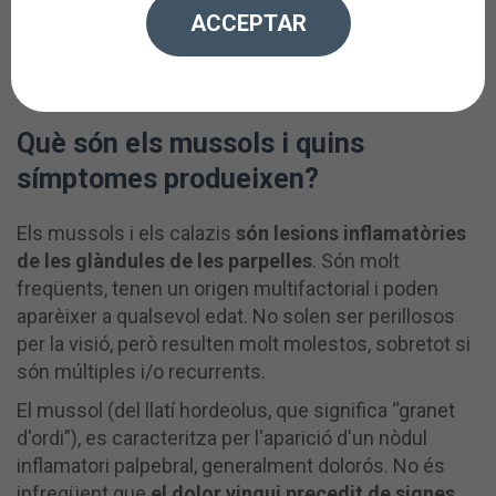
afecció. En aquest article t’expliquem en què
ACCEPTAR
consisteixen aquestes inflamacions palpebrals i què
fer perquè desapareguin d'una vegada per totes.
Què són els mussols i quins
símptomes produeixen?
Els mussols i els calazis
són lesions inflamatòries
de les glàndules de les parpelles
. Són molt
freqüents, tenen un origen multifactorial i poden
aparèixer a qualsevol edat. No solen ser perillosos
per la visió, però resulten molt molestos, sobretot si
són múltiples i/o recurrents.
El mussol (del llatí hordeolus, que significa “granet
d'ordi”), es caracteritza per l'aparició d'un nòdul
inflamatori palpebral, generalment dolorós. No és
infreqüent que
el dolor vingui precedit de signes