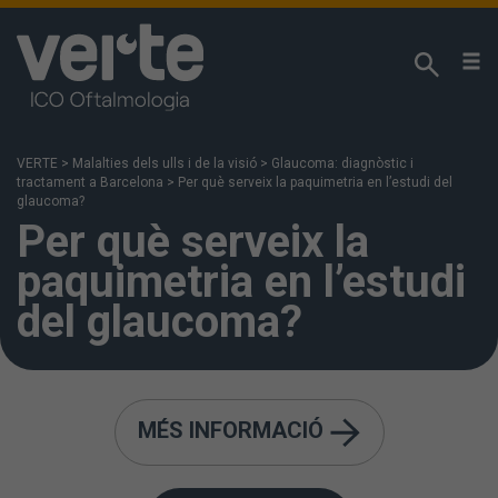
Respectem la seva privacitat!
Utilitzem cookies pròpies i analítiques de tercers
per analitzar els seus hàbits de navegació i poder
VERTE
>
Malalties dels ulls i de la visió
>
Glaucoma: diagnòstic i
oferir els nostres continguts en funció dels seus
tractament a Barcelona
>
Per què serveix la paquimetria en l’estudi del
interessos. Podeu accedir a la nostra
Política de
glaucoma?
Per què serveix la
Cookies
per a més informació. Si premeu
“Acceptar” s'entén que ha estat informat i accepta
paquimetria en l’estudi
la instal·lació i ús de les cookies. També podeu
configurar-les o rebutjar-ne l'ús fent clic a “Més
del glaucoma?
informació”.
MÉS INFORMACIÓ
En matèria de
glaucoma, se sap