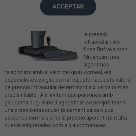
que les còrnies
ACCEPTAR
gruixudes
hipervaloren el valor
del mesurament de
la pressió
intraocular i les
fines l’infravaloren.
Mitjançant uns
algoritmes
relacionats amb el valor del gruix corneal, els
especialistes en glaucoma reajusten aquests valors
de pressió intraocular determinant així un valor més
precís i fiable. Així evitem que persones amb
glaucoma puguin no diagnosticar-se perquè tenen
una pressió intraocular falsament baixa o que
persones normals amb la pressió aparentment alta
quedin etiquetades com a glaucomatoses.