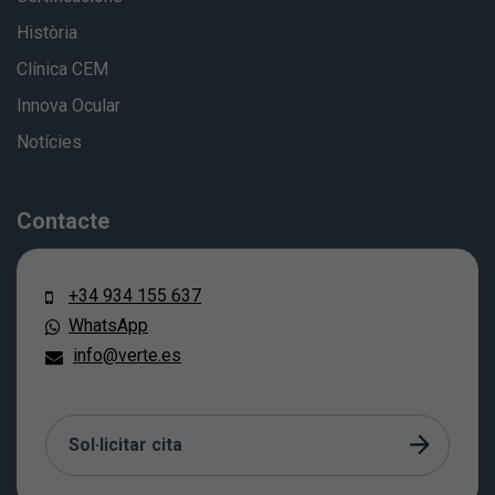
Història
Clínica CEM
Innova Ocular
Notícies
Contacte
+34 934 155 637
WhatsApp
info@verte.es
Sol·licitar cita