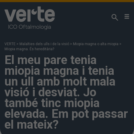
Respectem la seva privacitat!
Utilitzem cookies pròpies i analítiques de tercers
per analitzar els seus hàbits de navegació i poder
VERTE
>
Malalties dels ulls i de la visió
>
Miopia magna o alta miopia
>
oferir els nostres continguts en funció dels seus
Miopia magna. És hereditària?
interessos. Podeu accedir a la nostra
Política de
El meu pare tenia
Cookies
per a més informació. Si premeu
miopia magna i tenia
“Acceptar” s'entén que ha estat informat i accepta
la instal·lació i ús de les cookies. També podeu
un ull amb molt mala
configurar-les o rebutjar-ne l'ús fent clic a “Més
visió i desviat. Jo
informació”.
també tinc miopia
elevada. Em pot passar
MÉS INFORMACIÓ
el mateix?