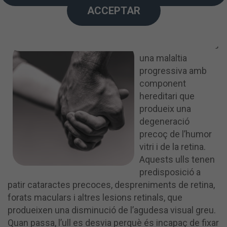
ACCEPTAR
La miopia magna és
una malaltia
progressiva amb
component
hereditari que
produeix una
degeneració
precoç de l’humor
vitri i de la retina.
Aquests ulls tenen
predisposició a
patir cataractes precoces, despreniments de retina,
forats maculars i altres lesions retinals, que
produeixen una disminució de l’agudesa visual greu.
Quan passa, l’ull es desvia perquè és incapaç de fixar