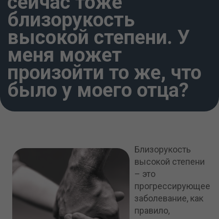
сейчас тоже
ACCEPT
близорукость
высокой степени. У
меня может
произойти то же, что
было у моего отца?
Близорукость
высокой степени
– это
прогрессирующее
заболевание, как
правило,