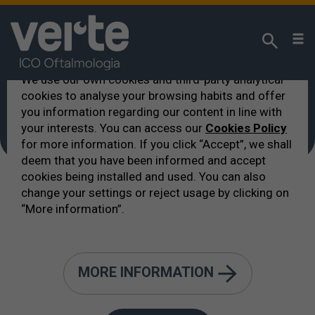
We respect your privacy!
We use our own cookies and third-party analytical
cookies to analyse your browsing habits and offer
VERTE
>
Hôtels à proximité
you information regarding our content in line with
Hôtels à proximité
your interests. You can access our
Cookies Policy
for more information. If you click “Accept”, we shall
deem that you have been informed and accept
cookies being installed and used. You can also
change your settings or reject usage by clicking on
“More information”.
Liste d'hôtels où vous pouvez
vous loger
MORE INFORMATION