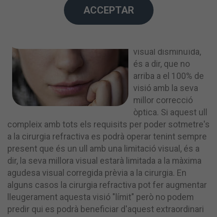
aquell ull
ACCEPTAR
estructuralment
normal i sa però
amb una agudesa
visual disminuïda,
és a dir, que no
arriba a el 100% de
visió amb la seva
millor correcció
òptica. Si aquest ull
compleix amb tots els requisits per poder sotmetre's
a la cirurgia refractiva es podrà operar tenint sempre
present que és un ull amb una limitació visual, és a
dir, la seva millora visual estarà limitada a la màxima
agudesa visual corregida prèvia a la cirurgia. En
alguns casos la cirurgia refractiva pot fer augmentar
lleugerament aquesta visió "límit" però no podem
predir qui es podrà beneficiar d'aquest extraordinari