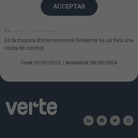
ACCEPTAR
quirúrgica, el cirurgià us indicarà les pautes que heu
de seguir, com ara l’administració de col·liris o altres
tractaments, i us farà les recomanacions que
consideri necessàries.
En la majoria d’intervencions l’endemà se us farà una
visita de control.
Creat: 01/01/2012 / Actualitzat: 06/06/2024