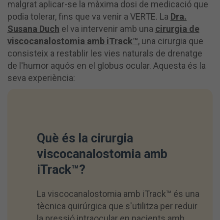
malgrat aplicar-se la màxima dosi de medicació que
podia tolerar, fins que va venir a VERTE. La
Dra.
Susana Duch
el va intervenir amb una
cirurgia de
viscocanalostomia amb iTrack™
, una cirurgia que
consisteix a restablir les vies naturals de drenatge
de l'humor aquós en el globus ocular. Aquesta és la
seva experiència:
Què és la cirurgia
viscocanalostomia amb
iTrack™?
La viscocanalostomia amb iTrack™ és una
tècnica quirúrgica que s'utilitza per reduir
la pressió intraocular en pacients amb