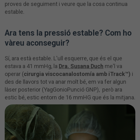
proves de seguiment i veure que la cosa continua
estable.
Ara tens la pressió estable? Com ho
vàreu aconseguir?
Sí, ara està estable. L'ull esquerre, que és el que
estava a 41 mmHg, la
Dra. Susana Duch
me'l va
operar (
cirurgia
viscocanalostomía
amb iTrack™)
i
des de llavors tot va anar molt bé, em va fer algun
làser posterior (YagGonioPunció GNP), però ara
estic bé, estic entorn de 16 mmHG que és la mitjana.