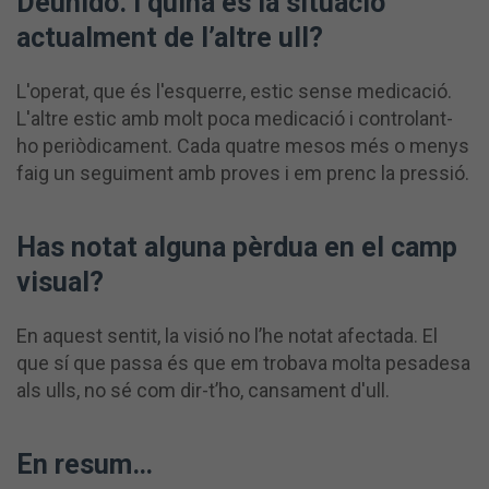
Deunidó. I quina és la situació
actualment de l’altre ull?
L'operat, que és l'esquerre, estic sense medicació.
L'altre estic amb molt poca medicació i controlant-
ho periòdicament. Cada quatre mesos més o menys
faig un seguiment amb proves i em prenc la pressió.
Has notat alguna pèrdua en el camp
visual?
En aquest sentit, la visió no l’he notat afectada. El
que sí que passa és que em trobava molta pesadesa
als ulls, no sé com dir-t’ho, cansament d'ull.
En resum…