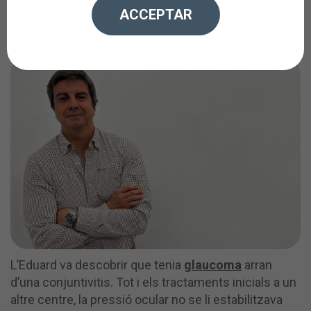
ACCEPTAR
20/03/2025
L’Eduard va descobrir que tenia
glaucoma
arran
d’una conjuntivitis. Tot i els tractaments inicials a un
altre centre, la pressió ocular no se li estabilitzava