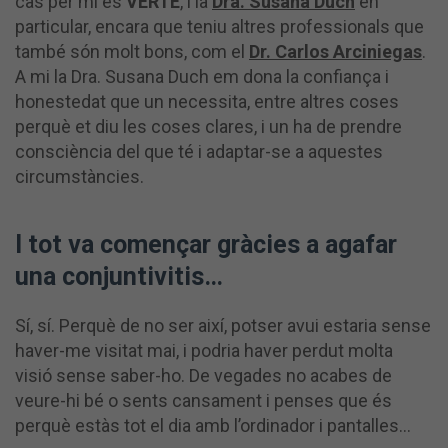
cas per mi és
VERTE
, i la
Dra. Susana Duch
en
particular, encara que teniu altres professionals que
també són molt bons, com el
Dr. Carlos Arciniegas
.
A mi la Dra. Susana Duch em dona la confiança i
honestedat que un necessita, entre altres coses
perquè et diu les coses clares, i un ha de prendre
consciència del que té i adaptar-se a aquestes
circumstàncies.
I tot va començar gràcies a agafar
una conjuntivitis…
Sí, sí. Perquè de no ser així, potser avui estaria sense
haver-me visitat mai, i podria haver perdut molta
visió sense saber-ho. De vegades no acabes de
veure-hi bé o sents cansament i penses que és
perquè estàs tot el dia amb l’ordinador i pantalles…