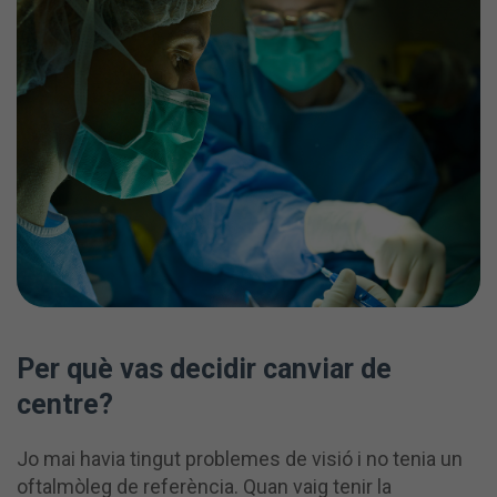
Per què vas
decidir canviar de
centre?
Jo mai havia tingut problemes de visió i no tenia un
oftalmòleg de referència. Quan vaig tenir la