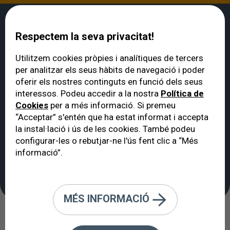
Respectem la seva privacitat!
Utilitzem cookies pròpies i analítiques de tercers
per analitzar els seus hàbits de navegació i poder
VERTE
>
Notícies
>
Tal com ens prenem la pressió arterial del cos, ens
oferir els nostres continguts en funció dels seus
hauríem de prendre la pressió ocular
interessos. Podeu accedir a la nostra
Política de
Tal com ens prenem la
Cookies
per a més informació. Si premeu
pressió arterial del cos,
“Acceptar” s'entén que ha estat informat i accepta
la instal·lació i ús de les cookies. També podeu
ens hauríem de
configurar-les o rebutjar-ne l'ús fent clic a “Més
prendre la pressió
informació”.
ocular
MÉS INFORMACIÓ
Glaucoma
Testimonis