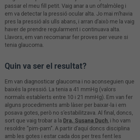
passar el meu fill petit. Vaig anar a un oftalmòleg i
em va detectar la pressió ocular alta. Jo mai m’havia
pres la pressió als ulls abans, i arran d’això me la vaig
haver de prendre regularment i continuava alta.
Llavors, em van recomanar fer proves per veure si
tenia glaucoma.
Quin va ser el resultat?
Em van diagnosticar glaucoma i no aconseguien que
baixés la pressió. La tenia a 41 mmHg (valors
normals establerts entre 10 i 21 mmHg). Em van fer
alguns procediments amb làser per baixar-la i em
posava gotes, però no s’estabilitzava. Al final, doncs,
sort que vaig trobar a la
Dra. Susana Duch
, i ho vam
resoldre “pim-pam”. A partir d’aquí doncs disciplina
amb les gotes i estar cada dos per tres fent les