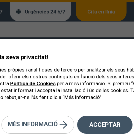
7
Urgències 24 h/7
Cita en línia
a seva privacitat!
es pròpies i analítiques de tercers per analitzar els seus hà
der oferir els nostres continguts en funció dels seus inter
ostra
Política de Cookies
per a més informació. Si premeu “
 estat informat i accepta la instal·lació i ús de les cookies
o rebutjar-ne l'ús fent clic a “Més informació”.
ia LASIK
Lents intraoculars ICL
Lents Trifocals
ucoma
Cirurgia parpelles o bosses
Cataractes
MÉS INFORMACIÓ
ACCEPTAR