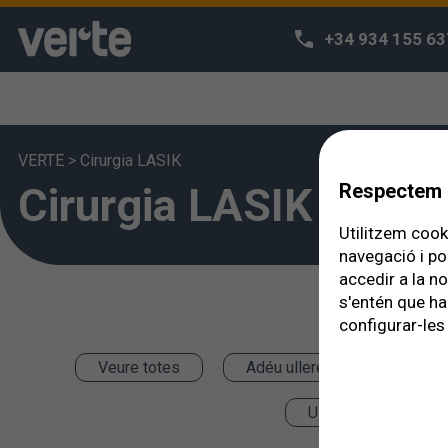
+34 934 155 63
VERTE
>
Cirurgia LASIK
Cirurgia LASIK
Respectem l
Utilitzem cooki
navegació i po
accedir a la n
s'entén que ha
configurar-les 
Veure totes
Adéu ulleres
Cirurg
Ull sec
Gla