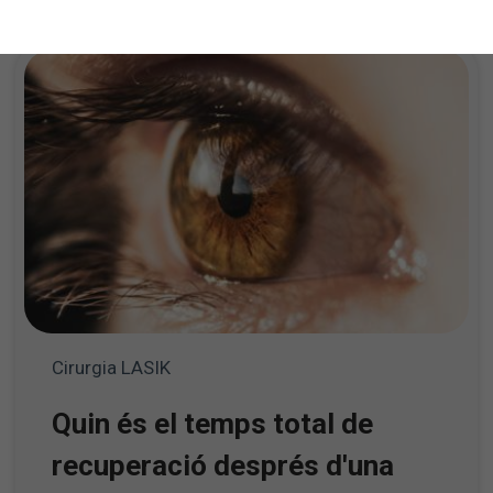
Cirurgia LASIK
Quin és el temps total de
recuperació després d'una