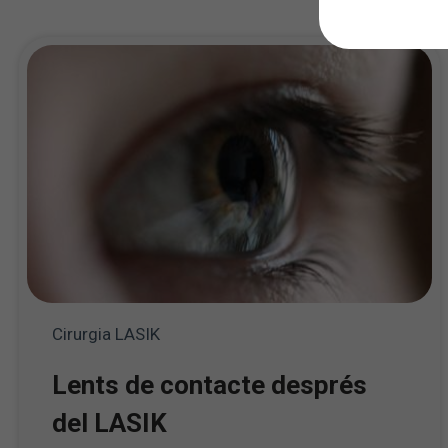
Cirurgia LASIK
Lents de contacte després
del LASIK