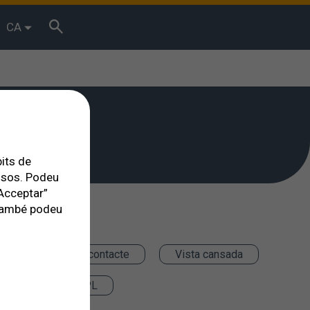
CA
bits de
essos. Podeu
Acceptar”
. També podeu
Lents de contacte
Vista cansada
Teràpia IPL