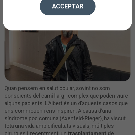
ACCEPTAR
Quan pensem en salut ocular, sovint no som
conscients del camí llarg i complex que poden viure
alguns pacients. L’Albert és un d’aquests casos que
ens commouen i ens inspiren. A causa d’una
síndrome poc comuna (Axenfeld-Rieger), ha viscut
tota una vida amb dificultats visuals, múltiples
cirurgies i, recentment, un
trasplantament de