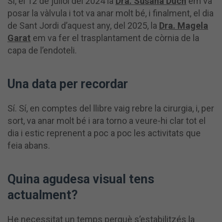
Sí, el 12 de juliol del 2024 la
Dra. Susana Duch
em va
posar la vàlvula i tot va anar molt bé, i finalment, el dia
de Sant Jordi d’aquest any, del 2025, la
Dra. Magela
Garat
em va fer el trasplantament de còrnia de la
capa de l’endoteli.
Una data per recordar
Sí. Sí, en comptes del llibre vaig rebre la cirurgia, i, per
sort, va anar molt bé i ara torno a veure-hi clar tot el
dia i estic reprenent a poc a poc les activitats que
feia abans.
Quina agudesa visual tens
actualment?
He necessitat un temps perquè s’estabilitzés la