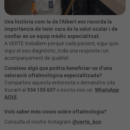
Una història com la de l’Albert ens recorda la
importància de tenir cura de la salut ocular i de
confiar en un equip mèdic especialitzat.
A VERTE treballem perquè cada pacient, sigui quin
sigui el seu diagnòstic, trobi una resposta i un
acompanyament de qualitat.
Coneixes algú que podria beneficiar-se d’una
valoració oftalmològica especialitzada?
Comparteix aquesta entrevista o demana’ns cita
trucant al
934 155 637
o escriu-nos un
WhatsApp
AQUÍ
.
Vols saber més coses sobre oftalmologia?
Consulta el nostre Instagram
@verte_bcn