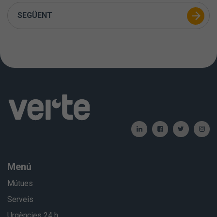
SEGÜENT
Menú
Mútues
Serveis
Urgències 24 h