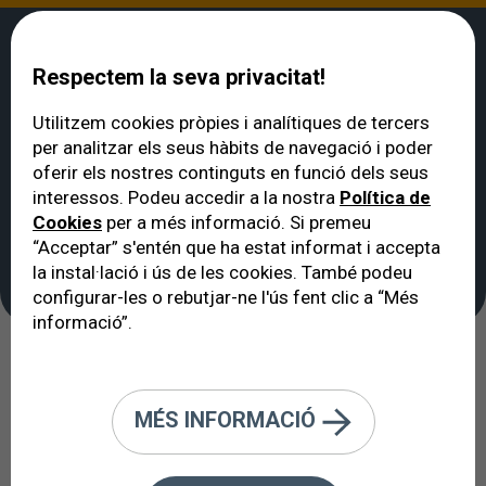
Respectem la seva privacitat!
Utilitzem cookies pròpies i analítiques de tercers
per analitzar els seus hàbits de navegació i poder
VERTE
>
Notícies
>
El viatge de l'Albert fins a recuperar la visió de nou
oferir els nostres continguts en funció dels seus
El viatge de l'Albert fins
interessos. Podeu accedir a la nostra
Política de
Cookies
per a més informació. Si premeu
a recuperar la visió de
“Acceptar” s'entén que ha estat informat i accepta
nou
la instal·lació i ús de les cookies. També podeu
configurar-les o rebutjar-ne l'ús fent clic a “Més
informació”.
Testimonis
MÉS INFORMACIÓ
25/09/2025