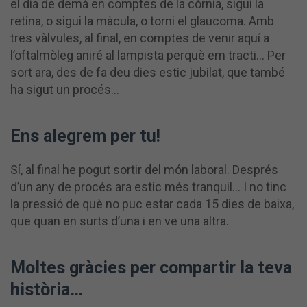
el dia de demà en comptes de la còrnia, sigui la
retina, o sigui la màcula, o torni el glaucoma. Amb
tres vàlvules, al final, en comptes de venir aquí a
l’oftalmòleg aniré al lampista perquè em tracti… Per
sort ara, des de fa deu dies estic jubilat, que també
ha sigut un procés…
Ens alegrem per tu!
Sí, al final he pogut sortir del món laboral. Després
d’un any de procés ara estic més tranquil… I no tinc
la pressió de què no puc estar cada 15 dies de baixa,
que quan en surts d’una i en ve una altra.
Moltes gràcies per compartir la teva
història…