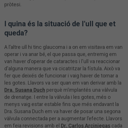
pròtesi.
I quina és la situació de l’ull que et
queda?
A l’altre ull hi tinc glaucoma i a on em visitava em van
operar i va anar bé, el que passa que, entremig em
van haver d'operar de cataractes i l'ull va reaccionar
d'alguna manera que va cicatritzar la fístula. Això va
fer que deixés de funcionar i vaig haver de tornar a
les gotes. Llavors va ser quan em van derivar amb la
Dra. Susana Duch
perquè m’implantés una vàlvula
de drenatge. I entre la vàlvula i les gotes, més o
menys vaig estar estable fins que més endavant la
Dra. Susana Duch em va haver de posar una segona
vàlvula connectada per a augmentar l’efecte. Llavors
em feia revisions amb el
Dr. Carlos Arciniegas
cada