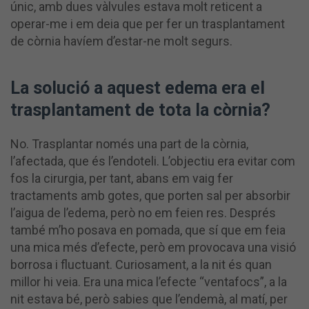
únic, amb dues vàlvules estava molt reticent a
operar-me i em deia que per fer un trasplantament
de còrnia havíem d’estar-ne molt segurs.
La solució a aquest edema era el
trasplantament de tota la còrnia?
No. Trasplantar només una part de la còrnia,
l’afectada, que és l’endoteli. L’objectiu era evitar com
fos la cirurgia, per tant, abans em vaig fer
tractaments amb gotes, que porten sal per absorbir
l’aigua de l’edema, però no em feien res. Després
també m’ho posava en pomada, que sí que em feia
una mica més d’efecte, però em provocava una visió
borrosa i fluctuant. Curiosament, a la nit és quan
millor hi veia. Era una mica l’efecte “ventafocs”, a la
nit estava bé, però sabies que l’endemà, al matí, per