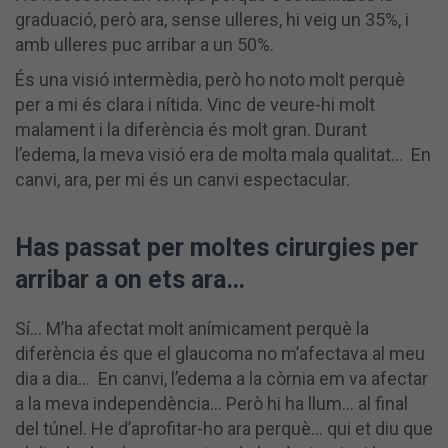
graduació, però ara, sense ulleres, hi veig un 35%, i
amb ulleres puc arribar a un 50%.
És una visió intermèdia, però ho noto molt perquè
per a mi és clara i nítida. Vinc de veure-hi molt
malament i la diferència és molt gran. Durant
l’edema, la meva visió era de molta mala qualitat… En
canvi, ara, per mi és un canvi espectacular.
Has passat per moltes cirurgies per
arribar a on ets ara…
Sí… M’ha afectat molt anímicament perquè la
diferència és que el glaucoma no m’afectava al meu
dia a dia… En canvi, l’edema a la còrnia em va afectar
a la meva independència… Però hi ha llum... al final
del túnel. He d’aprofitar-ho ara perquè... qui et diu que