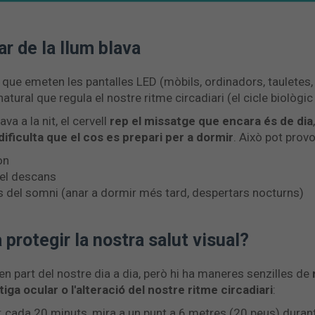
ar de la llum blava
 que emeten les pantalles LED (mòbils, ordinadors, tauletes, 
tural que regula el nostre ritme circadiari (el cicle biològic 
a a la nit, el cervell
rep el missatge que encara és de dia
dificulta que el cos es prepari per a dormir
. Això pot provo
on
del descans
is del somni (anar a dormir més tard, despertars nocturns)
protegir la nostra salut visual?
 part del nostre dia a dia, però hi ha maneres senzilles de
atiga ocular o l'alteració del nostre ritme circadiari
:
: cada 20 minuts, mira a un punt a 6 metres (20 peus) dura