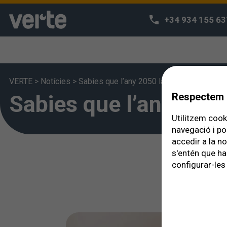
+34 934 155 63
VERTE
>
Notícies
>
Sabies que l’any 2050 la meitat de la pob
Sabies que l’any 2050
Respectem l
Utilitzem cooki
navegació i po
accedir a la n
s'entén que ha
configurar-les 