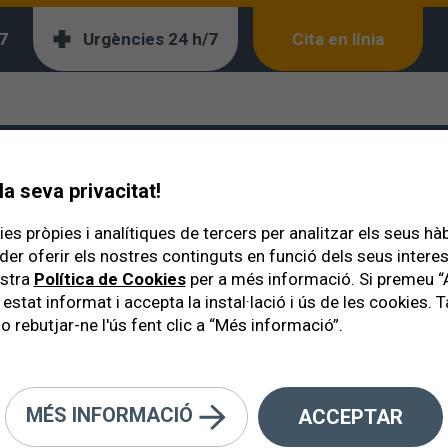
7
Urgències 24 h/7
Cita en línia
lació podria ser miop?
 la meitat de la pobla
a seva privacitat!
es pròpies i analítiques de tercers per analitzar els seus hà
der oferir els nostres continguts en funció dels seus inter
ostra
Política de Cookies
per a més informació. Si premeu “
 estat informat i accepta la instal·lació i ús de les cookies
o rebutjar-ne l'ús fent clic a “Més informació”.
MÉS INFORMACIÓ
ACCEPTAR