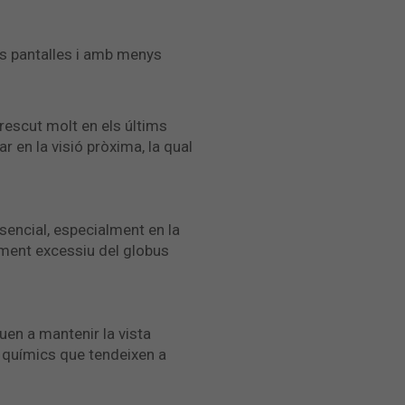
es pantalles i amb menys
crescut molt en els últims
ar en la visió pròxima, la qual
ssencial, especialment en la
xement excessiu del globus
guen a mantenir la vista
 químics que tendeixen a