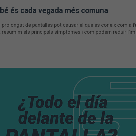
ambé és cada vegada més comuna
ús prolongat de pantalles pot causar el que es coneix com a
f
t resumim els principals símptomes i com podem reduir l'imp