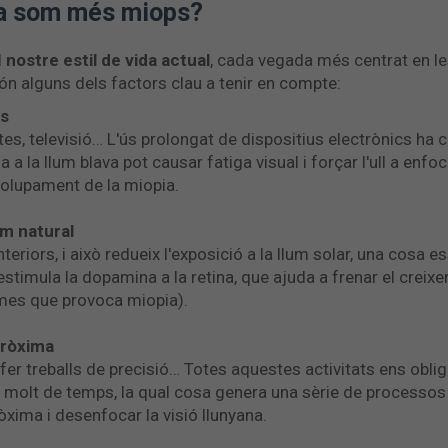
da som més miops?
l
nostre estil de vida actual
, cada vegada més centrat en l
són alguns dels factors clau a tenir en compte:
es
tes, televisió… L'ús prolongat de dispositius electrònics ha 
 a la llum blava pot causar fatiga visual i forçar l'ull a enfoc
volupament de la miopia.
um natural
riors, i això redueix l'exposició a la llum solar, una cosa e
 estimula la dopamina a la retina, que ajuda a frenar el crei
mes que provoca miopia).
pròxima
l, fer treballs de precisió… Totes aquestes activitats ens obli
 molt de temps, la qual cosa genera una sèrie de processos
pròxima i desenfocar la visió llunyana.