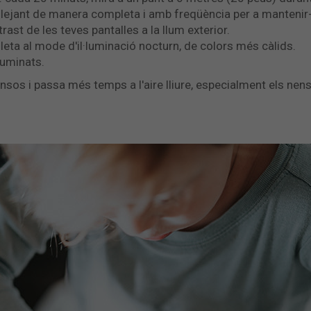
ellejant de manera completa i amb freqüència per a mantenir-
ntrast de les teves pantalles a la llum exterior.
leta al mode d'il·luminació nocturn, de colors més càlids.
luminats.
sos i passa més temps a l'aire lliure, especialment els nen