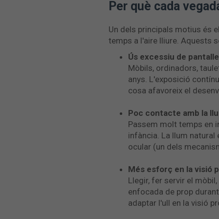
Per què cada vega
Un dels principals motius és e
temps a l'aire lliure. Aquests 
Ús excessiu de pantall
Mòbils, ordinadors, taule
anys. L'exposició contínua
cosa afavoreix el desen
Poc contacte amb la ll
Passem molt temps en inte
infància. La llum natural
ocular (un dels mecanis
Més esforç en la visió 
Llegir, fer servir el mòbi
enfocada de prop durant
adaptar l'ull en la visió 