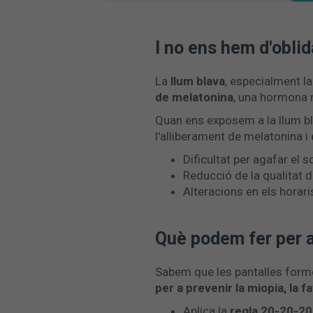
I no ens hem d'oblid
La
llum blava
, especialment la
de melatonina
, una hormona na
Quan ens exposem a la llum blav
l'alliberament de melatonina i
Dificultat per agafar el s
Reducció de la qualitat 
Alteracions en els horar
Què podem fer per a 
Sabem que les pantalles formen
per a prevenir la miopia, la f
Aplica la
regla 20-20-20