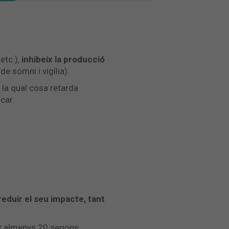
etc.),
inhibeix la producció
de somni i vigília).
, la qual cosa retarda
car:
reduir el seu impacte, tant
nt almenys 20 segons.