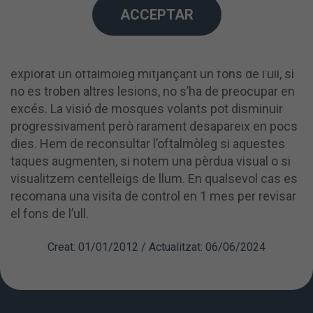
ACCEPTAR
El despreniment del vitri és la separació d’un gel
intraocular que, en quedar lliure, se’ns fa visible en
forma de vels i mosques volants. Després que l’hagi
explorat un oftalmòleg mitjançant un fons de l’ull, si
no es troben altres lesions, no s’ha de preocupar en
excés. La visió de mosques volants pot disminuir
progressivament però rarament desapareix en pocs
dies. Hem de reconsultar l’oftalmòleg si aquestes
taques augmenten, si notem una pèrdua visual o si
visualitzem centelleigs de llum. En qualsevol cas es
recomana una visita de control en 1 mes per revisar
el fons de l’ull.
Creat: 01/01/2012 / Actualitzat: 06/06/2024