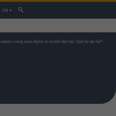
CA
osques i veig unes llums al costat del nas. Què he de fer?
bits de
essos. Podeu
Acceptar”
. També podeu