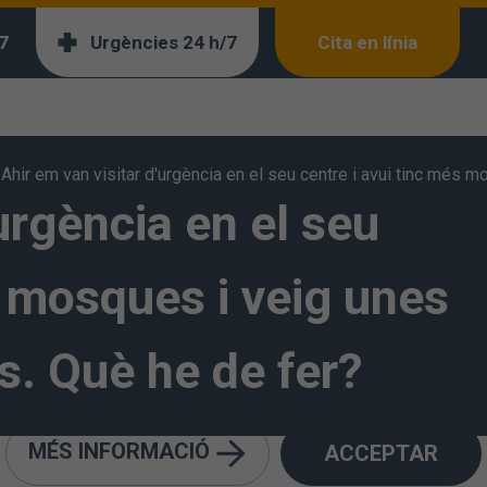
7
Urgències 24 h/7
Cita en línia
>
Ahir em van visitar d'urgència en el seu centre i avui tinc més m
urgència en el seu
a seva privacitat!
es pròpies i analítiques de tercers per analitzar els seus hà
der oferir els nostres continguts en funció dels seus inter
s mosques i veig unes
ostra
Política de Cookies
per a més informació. Si premeu “
 estat informat i accepta la instal·lació i ús de les cookies
as. Què he de fer?
o rebutjar-ne l'ús fent clic a “Més informació”.
MÉS INFORMACIÓ
ACCEPTAR