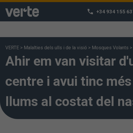
+34 934 155 63
VERTE
>
Malalties dels ulls i de la visió
>
Mosques Volants
Ahir em van visitar d'
Respectem l
Utilitzem cooki
navegació i po
centre i avui tinc mé
accedir a la n
s'entén que ha
llums al costat del n
configurar-les 