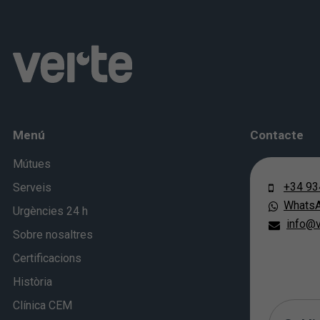
Menú
Contacte
Mútues
+34 93
Serveis
Whats
Urgències 24 h
info@v
Sobre nosaltres
Certificacions
Història
Clínica CEM