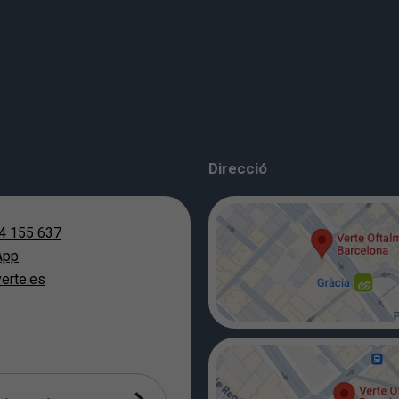
Direcció
4 155 637
App
erte.es