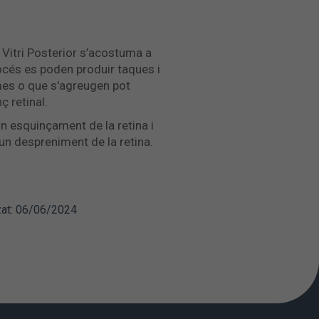
 Vitri Posterior s’acostuma a
océs es poden produir taques i
es o que s'agreugen pot
ç retinal.
n esquinçament de la retina i
un despreniment de la retina.
zat: 06/06/2024