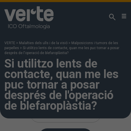
Respectem la seva privacitat!
Utilitzem cookies pròpies i analítiques de tercers
per analitzar els seus hàbits de navegació i poder
VERTE
>
Malalties dels ulls i de la visió
>
Malposicions i tumors de les
oferir els nostres continguts en funció dels seus
parpelles
>
Si utilitzo lents de contacte, quan me les puc tornar a posar
interessos. Podeu accedir a la nostra
Política de
després de l'operació de blefaroplàstia?
Si utilitzo lents de
Cookies
per a més informació. Si premeu
“Acceptar” s'entén que ha estat informat i accepta
contacte, quan me les
la instal·lació i ús de les cookies. També podeu
configurar-les o rebutjar-ne l'ús fent clic a “Més
puc tornar a posar
informació”.
després de l'operació
de blefaroplàstia?
MÉS INFORMACIÓ