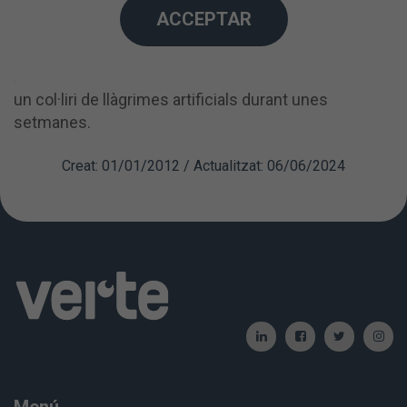
ACCEPTAR
Es
poden utilitzar
les
lents de
contacte
als
3-4
dies
de l'operació de
blefaroplàstia
de les parpelles
superiors
, sent en
molts casos
recomanable
utilitzar
un
col·liri
de llàgrimes
artificials
durant unes
setmanes.
Creat: 01/01/2012 / Actualitzat: 06/06/2024