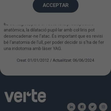
ACCEPTAR
No, el glaucoma agut no té una causa infecciosa i no
és contagiós; però si vostè té la predisposició
anatòmica, la dilatació pupil·lar amb col·liris pot
desencadenar-ne l'atac. És important que es revisi
bé l'anatomia de l’ull, per poder decidir si s'ha de fer
una iridotomia amb làser YAG.
Creat: 01/01/2012 / Actualitzat: 06/06/2024