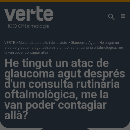
Respectem la seva privacitat!
Utilitzem cookies pròpies i analítiques de tercers
per analitzar els seus hàbits de navegació i poder
VERTE
>
Malalties dels ulls i de la visió
>
Glaucoma Agut
>
He tingut un
oferir els nostres continguts en funció dels seus
atac de glaucoma agut després d'un consulta rutinària oftalmològica, me
interessos. Podeu accedir a la nostra
Política de
la van poder contagiar allà?
He tingut un atac de
Cookies
per a més informació. Si premeu
“Acceptar” s'entén que ha estat informat i accepta
glaucoma agut després
la instal·lació i ús de les cookies. També podeu
configurar-les o rebutjar-ne l'ús fent clic a “Més
d'un consulta rutinària
informació”.
oftalmològica, me la
van poder contagiar
allà?
MÉS INFORMACIÓ