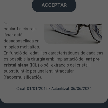
estabilitat en la
ACCEPTAR
seva graduació, així
com unes bones
condicions de salut
ocular. La cirurgia
làser està
desaconsellada en
miopies molt altes.
En funció de l'edat i les característiques de cada cas
és possible la cirurgia amb implantació de
lent pre-
cristaliniana (ICL)
o bé l'extracció del cristal·lí
substituint-lo per una lent intraocular
(facoemulsificació).
Creat: 01/01/2012 / Actualitzat: 06/06/2024