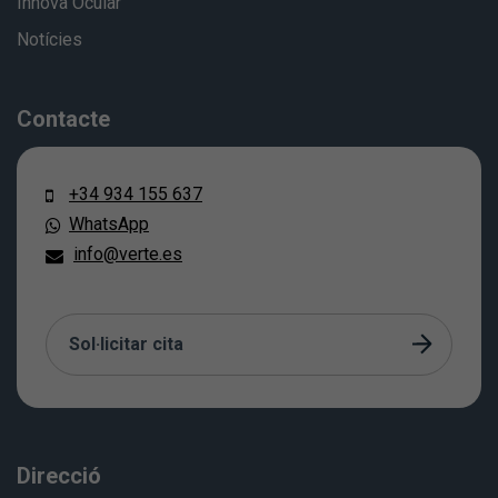
Innova Ocular
Notícies
Contacte
+34 934 155 637
WhatsApp
info@verte.es
Sol·licitar cita
Direcció