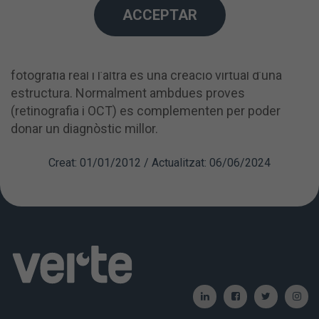
ACCEPTAR
retina i el glaucoma.
L’OCT és una exploració virtual de l’estructura de la
retina semblant a l’escàner. O sigui que una és una
fotografia real i l’altra és una creació virtual d’una
estructura. Normalment ambdues proves
(retinografia i OCT) es complementen per poder
donar un diagnòstic millor.
Creat: 01/01/2012 / Actualitzat: 06/06/2024