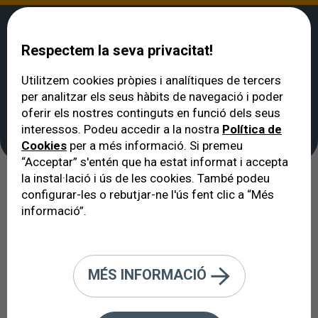
Respectem la seva privacitat!
Utilitzem cookies pròpies i analítiques de tercers
per analitzar els seus hàbits de navegació i poder
VERTE
>
Oftalmòleg a Barcelona: quadre mèdic
>
Dr. Osvaldo Guevara
oferir els nostres continguts en funció dels seus
Dr. Osvaldo Guevara
interessos. Podeu accedir a la nostra
Política de
Cookies
per a més informació. Si premeu
“Acceptar” s'entén que ha estat informat i accepta
la instal·lació i ús de les cookies. També podeu
configurar-les o rebutjar-ne l'ús fent clic a “Més
informació”.
MÉS INFORMACIÓ