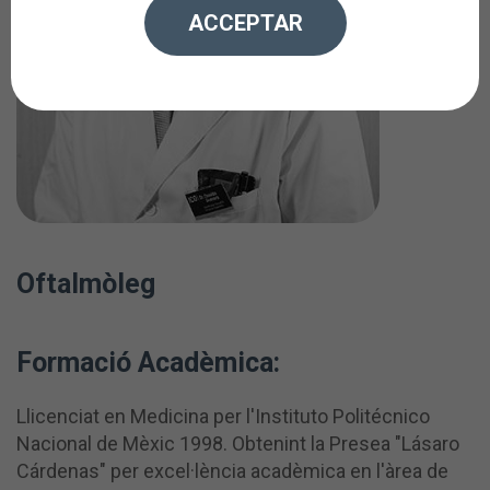
ACCEPTAR
Oftalmòleg
Formació Acadèmica:
Llicenciat en Medicina per l'Instituto Politécnico
Nacional de Mèxic 1998. Obtenint la Presea "Lásaro
Cárdenas" per excel·lència acadèmica en l'àrea de