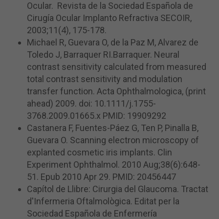
Ocular. Revista de la Sociedad Española de
Cirugía Ocular Implanto Refractiva SECOIR,
2003;11(4), 175-178.
Michael R, Guevara O, de la Paz M, Alvarez de
Toledo J, Barraquer RI.Barraquer. Neural
contrast sensitivity calculated from measured
total contrast sensitivity and modulation
transfer function. Acta Ophthalmologica, (print
ahead) 2009. doi: 10.1111/j.1755-
3768.2009.01665.x PMID: 19909292
Castanera F, Fuentes-Páez G, Ten P, Pinalla B,
Guevara O. Scanning electron microscopy of
explanted cosmetic iris implants. Clin
Experiment Ophthalmol. 2010 Aug;38(6):648-
51. Epub 2010 Apr 29. PMID: 20456447
Capítol de Llibre: Cirurgia del Glaucoma. Tractat
d'Infermeria Oftalmològica. Editat per la
Sociedad Española de Enfermería