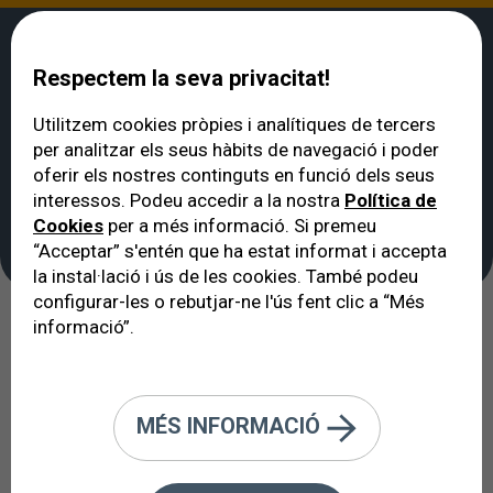
Respectem la seva privacitat!
Utilitzem cookies pròpies i analítiques de tercers
per analitzar els seus hàbits de navegació i poder
VERTE
>
Oftalmòleg a Barcelona: quadre mèdic
>
D.O.O. Fernando Sánchez
oferir els nostres continguts en funció dels seus
D.O.O. Fernando
interessos. Podeu accedir a la nostra
Política de
Cookies
per a més informació. Si premeu
Sánchez
“Acceptar” s'entén que ha estat informat i accepta
la instal·lació i ús de les cookies. També podeu
configurar-les o rebutjar-ne l'ús fent clic a “Més
informació”.
MÉS INFORMACIÓ