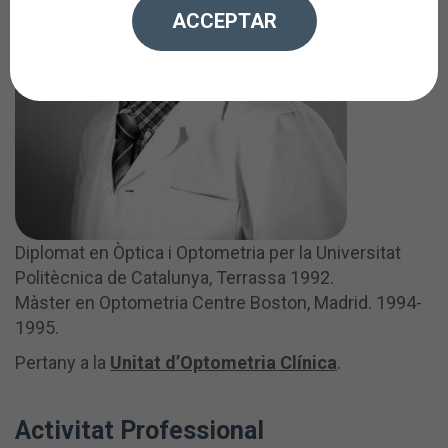
ACCEPTAR
Diplomat en Òptica i Optometria per la Universitat
Politècnica de Catalunya, Terrassa 1992.
Màster en Optometria Centre Boston, Madrid. 1994-
1995.
Pertany a la
Unitat d’Optometria Clínica
.
Activitat Professional