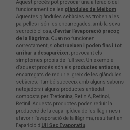
Aquest procés pot provocar una alteració del
funcionament de les
glàndules de Meibom
.
Aquestes glàndules sebàcies es troben a les
parpelles i són les encarregades, amb la seva
secreció oliosa, d'
evitar l'evaporació precoç
de la llàgrima
. Quan no funcionen
correctament, s'
obstrueixen i poden fins i tot
arribar a desaparèixer
, provocant els
símptomes propis de l'ull sec. Un exemple
d'aquest procés són els
productes antiacne
,
encarregats de reduir el greix de les glàndules
sebàcies. També succeeix amb alguns sabons
netejadors i alguns productes antiedat
composts per Tretionina, Retin A, Retinol,
Retinil. Aquests productes poden reduir la
producció de la capa lipídica de les llàgrimes i
afavorir l'evaporació de la llàgrima, resultant en
l'aparició d'
Ull Sec Evaporatiu
.