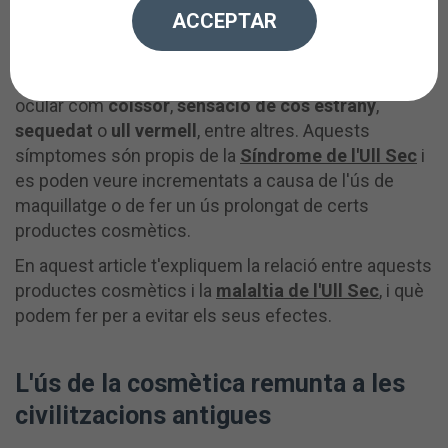
És habitual maquillar-nos amb freqüència per a anar
ACCEPTAR
a treballar, per a sortir de festa o per altres motius
personals, en conseqüència, és possible que
després d'aquest període experimentis malestar
ocular com
coïssor
,
sensació de cos estrany
,
sequedat
o
ull vermell
, entre altres. Aquests
símptomes són propis de la
Síndrome de l'Ull Sec
i
es poden veure incrementats a causa de l'ús de
maquillatge o de fer un ús prolongat de certs
productes cosmètics.
En aquest article t'expliquem la relació entre aquests
productes cosmètics i la
malaltia de l'Ull Sec
, i què
podem fer per a evitar els seus efectes.
L'ús de la cosmètica remunta a les
civilitzacions antigues