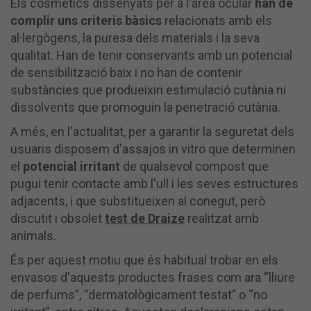
Els cosmètics dissenyats per a l'àrea ocular
han de
complir uns criteris bàsics
relacionats amb els
al·lergògens, la puresa dels materials i la seva
qualitat. Han de tenir conservants amb un potencial
de sensibilització baix i no han de contenir
substàncies que produeixin estimulació cutània ni
dissolvents que promoguin la penetració cutània.
A més, en l'actualitat, per a garantir la seguretat dels
usuaris disposem d'assajos in vitro que determinen
el
potencial irritant
de qualsevol compost que
pugui tenir contacte amb l'ull i les seves estructures
adjacents, i que substitueixen al conegut, però
discutit i obsolet
test de Draize
realitzat amb
animals.
És per aquest motiu que és habitual trobar en els
envasos d'aquests productes frases com ara “lliure
de perfums”, “dermatològicament testat” o “no