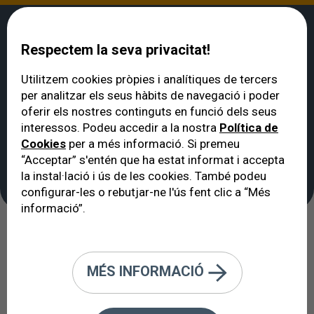
Respectem la seva privacitat!
Utilitzem cookies pròpies i analítiques de tercers
per analitzar els seus hàbits de navegació i poder
VERTE
>
Notícies
>
Sents malestar ocular després de maquillar-te?
oferir els nostres continguts en funció dels seus
Sents malestar ocular
interessos. Podeu accedir a la nostra
Política de
Cookies
per a més informació. Si premeu
després de maquillar-
“Acceptar” s'entén que ha estat informat i accepta
te?
la instal·lació i ús de les cookies. També podeu
configurar-les o rebutjar-ne l'ús fent clic a “Més
informació”.
Ull sec
MÉS INFORMACIÓ
22/01/2024