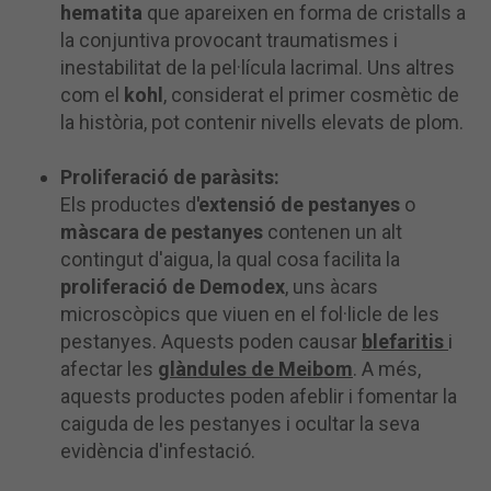
hematita
que apareixen en forma de cristalls a
la conjuntiva provocant traumatismes i
inestabilitat de la pel·lícula lacrimal. Uns altres
com el
kohl
, considerat el primer cosmètic de
la història, pot contenir nivells elevats de plom.
Proliferació de paràsits:
Els productes d
'extensió de pestanyes
o
màscara de pestanyes
contenen un alt
contingut d'aigua, la qual cosa facilita la
proliferació de Demodex
, uns àcars
microscòpics que viuen en el fol·licle de les
pestanyes. Aquests poden causar
blefaritis
i
afectar les
glàndules de Meibom
. A més,
aquests productes poden afeblir i fomentar la
caiguda de les pestanyes i ocultar la seva
evidència d'infestació.