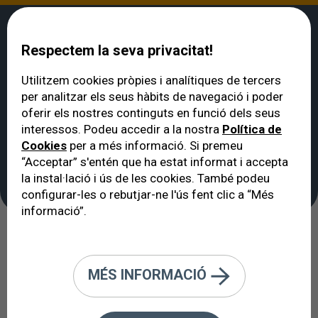
Respectem la seva privacitat!
Utilitzem cookies pròpies i analítiques de tercers
per analitzar els seus hàbits de navegació i poder
VERTE
>
Notícies
>
El valor del web mèdic acredit amb l’arribada de la IA
oferir els nostres continguts en funció dels seus
El valor del web mèdic
interessos. Podeu accedir a la nostra
Política de
Cookies
per a més informació. Si premeu
acredit amb l’arribada
“Acceptar” s'entén que ha estat informat i accepta
de la IA
la instal·lació i ús de les cookies. També podeu
configurar-les o rebutjar-ne l'ús fent clic a “Més
informació”.
21/08/2023
MÉS INFORMACIÓ
A l’VERTE Oftalmología Barcelona
renovem un any
més el segell WMA
(Web mèdic acreditat); una