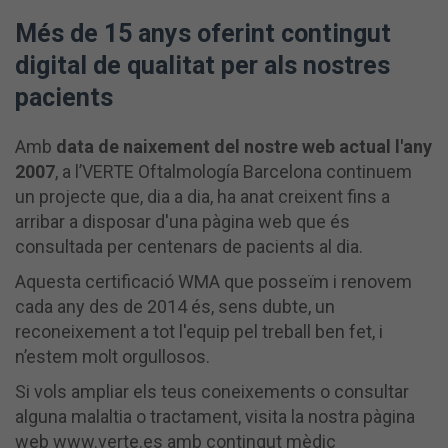
Més de 15 anys oferint contingut
digital de qualitat per als nostres
pacients
Amb
data de naixement del nostre web actual l'any
2007
, a l’VERTE Oftalmología Barcelona continuem
un projecte que, dia a dia, ha anat creixent fins a
arribar a disposar d'una pàgina web que és
consultada per centenars de pacients al dia.
Aquesta certificació WMA que posseïm i renovem
cada any des de 2014 és, sens dubte, un
reconeixement a tot l'equip pel treball ben fet, i
n’estem molt orgullosos.
Si vols ampliar els teus coneixements o consultar
alguna malaltia o tractament, visita la nostra pàgina
web www.verte.es amb contingut mèdic