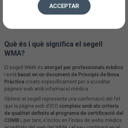
acreditació de webs mèdics del
Col·legi Oficial de
ACCEPTAR
Metges de Barcelona (COMB)
que garanteix als
usuaris de la nostra pàgina web que el
contingut
que trobaran és de confiança i de qualitat
.
Què és i què significa el segell
WMA?
El segell WMA és
atorgat per professionals mèdics
i està
basat en un document de Principis de Bona
Pràctica
creats específicament per a acreditar
pàgines web amb informació mèdica.
Obtenir el segell representa una confirmació del fet
que la pàgina web d'ICO
compleix amb els criteris
de qualitat definits al programa de certificació del
COMB
i, per tant, s'inclou en l'índex de webs mèdics
acreditats del web del WMA, i el seu contingut en el