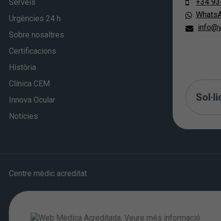
+34 93
Serveis
Whats
Urgències 24 h
info@v
Sobre nosaltres
Certificacions
Història
Clínica CEM
Sol·li
Innova Ocular
Notícies
Centre mèdic acreditat