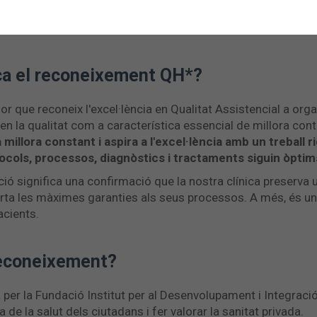
 qual es va renovar un any més el reconeixement d'excel·l
ica el reconeixement QH*?
or que reconeix l'excel·lència en Qualitat Assistencial a org
en la qualitat com a característica essencial de millora cont
 millora constant i aspira a l'excel·lència amb un treball 
ocols, processos, diagnòstics i tractaments siguin òptim
ió significa una confirmació que la nostra clínica preserva 
rta les màximes garanties als seus processos. A més, és una 
acients.
reconeixement?
per la Fundació Institut per al Desenvolupament i Integració 
 de la salut dels ciutadans i fer valorar la sanitat privada.