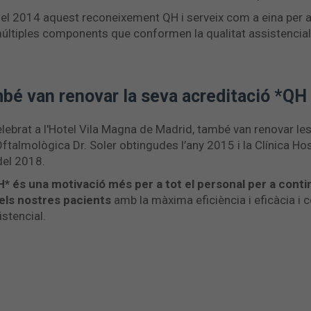
del 2014 aquest reconeixement QH i serveix com a eina per 
últiples components que conformen la qualitat assistencial,
mbé van renovar la seva acreditació *QH
celebrat a l'Hotel Vila Magna de Madrid, també van renovar le
 Oftalmològica Dr. Soler obtingudes l’any 2015 i la Clínica Ho
del 2018.
QH* és una motivació més per a tot el personal per a conti
dels nostres pacients
amb la màxima eficiència i eficàcia i c
istencial.