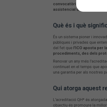
convocatòria a Madrid, en la
assistencial de l’IO·ICO
.
Què és i què signif
És un sistema pioner i innovad
públiques i privades que enten
del fet que
l’ICO aposta per la
procediments, des dels prot
Renovar un any més l'acreditac
continuat en el temps que apo
una garantia per als nostres p
Qui atorga aquest 
L'acreditació QH* és atorgada 
objectiu és promoure la millora