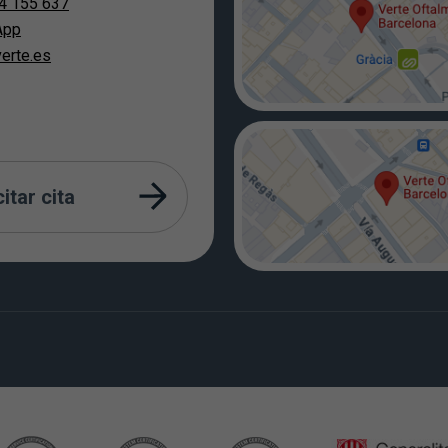
4 155 637
App
erte.es
citar cita