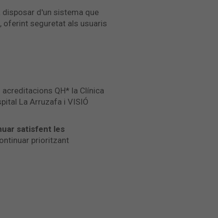
a disposar d'un sistema que
 oferint seguretat als usuaris
s acreditacions QH* la Clínica
spital La Arruzafa i VISIÓ
nuar satisfent les
ontinuar prioritzant