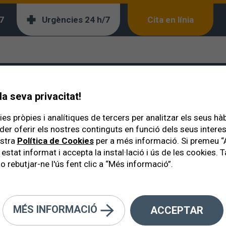
7
Urgències 24 h/7
Cita en línia
Healthcare (QH*)
acreditació Quality H
a seva privacitat!
es pròpies i analítiques de tercers per analitzar els seus hà
der oferir els nostres continguts en funció dels seus inter
ostra
Política de Cookies
per a més informació. Si premeu “
 estat informat i accepta la instal·lació i ús de les cookies
o rebutjar-ne l'ús fent clic a “Més informació”.
MÉS INFORMACIÓ
ACCEPTAR
lona
va rebre l'acreditació Quality Healthcare (QH*) l'any
201
ó de la Sanitat (
IDIS
). El passat
15 de novembre del 2022 es