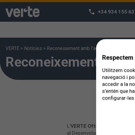
+34 934 155 63
VERTE
>
Notícies
>
Reconeixement amb l'acreditació Quality 
Reconeixement amb l'
Respectem l
Utilitzem cooki
navegació i po
accedir a la n
s'entén que ha
configurar-les 
L’
VERTE Oftalmología Barce
al Desenvolupament i Integraci