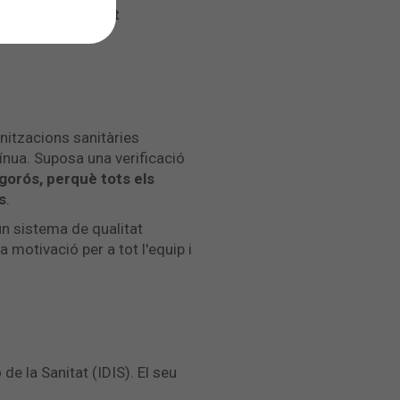
ència en qualitat
anitzacions sanitàries
ínua. Suposa una verificació
rigorós, perquè tots els
s
.
un sistema de qualitat
motivació per a tot l'equip i
de la Sanitat (IDIS). El seu