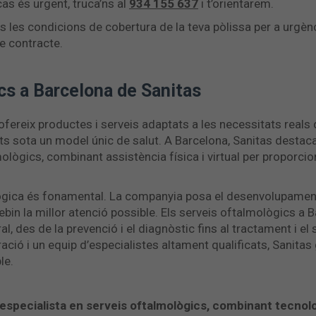
cas és urgent, truca’ns al
934 155 637
i t’orientarem.
 les condicions de cobertura de la teva pòlissa per a urgèn
e contracte.
cs a Barcelona de Sanitas
 ofereix productes i serveis adaptats a les necessitats reals
rats sota un model únic de salut. A Barcelona, Sanitas dest
mològics, combinant assistència física i virtual per proporcio
lògica és fonamental. La companyia posa el desenvolupament
ebin la millor atenció possible. Els serveis oftalmològics a
ral, des de la prevenció i el diagnòstic fins al tractament i e
ció i un equip d’especialistes altament qualificats, Sanitas
le.
 especialista en serveis oftalmològics, combinant tecnol