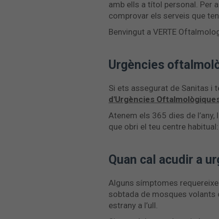
amb ells a títol personal. Per 
comprovar els serveis que tens
Benvingut a VERTE Oftalmolog
Urgències oftalmolò
Si ets assegurat de Sanitas i
d'Urgències Oftalmològique
Atenem els 365 dies de l’any, 
que obri el teu centre habitu
Quan cal acudir a u
Alguns símptomes requereixen 
sobtada de mosques volants o 
estrany a l’ull.