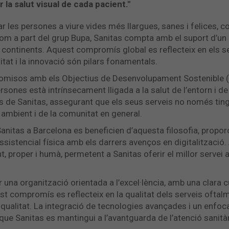
la salut visual de cada pacient."
ar les persones a viure vides més llargues, sanes i felices, 
Com a part del grup Bupa, Sanitas compta amb el suport d’un 
s continents. Aquest compromís global es reflecteix en els s
itat i la innovació són pilars fonamentals.
romisos amb els Objectius de Desenvolupament Sostenible (
rsones està intrínsecament lligada a la salut de l’entorn i de
ns de Sanitas, assegurant que els seus serveis no només ting
ambient i de la comunitat en general.
anitas a Barcelona es beneficien d’aquesta filosofia, propor
assistencial física amb els darrers avenços en digitalitzac
t, proper i humà, permetent a Sanitas oferir el millor servei 
una organització orientada a l’excel·lència, amb una clara cu
t compromís es reflecteix en la qualitat dels serveis oftal
ta qualitat. La integració de tecnologies avançades i un enf
ue Sanitas es mantingui a l’avantguarda de l’atenció sanitàr