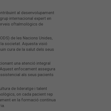
contribuint al desenvolupament
grup internacional expert en
erveis oftalmològics de
ODS) de les Nacions Unides,
 la societat. Aquesta visió
uin cura de la salut dels seus
cionant una atenció integral
ió. Aquest enfocament assegura
assistencial als seus pacients
ltura de lideratge i talent
mològics, on cada pacient rep
ocament en la formació contínua
ia.