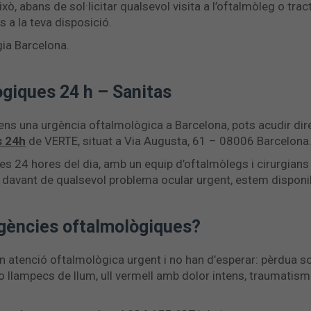
això, abans de sol·licitar qualsevol visita a l’oftalmòleg o tr
 a la teva disposició.
ia Barcelona.
giques 24 h – Sanitas
 tens una urgència oftalmològica a Barcelona, pots acudir di
s 24h
de VERTE, situat a Via Augusta, 61 – 08006 Barcelona
les 24 hores del dia, amb un equip d’oftalmòlegs i cirurgians
al: davant de qualsevol problema ocular urgent, estem dispo
rgències oftalmològiques?
atenció oftalmològica urgent i no han d’esperar: pèrdua sob
llampecs de llum, ull vermell amb dolor intens, traumatism