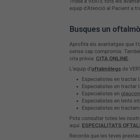
Troba a VERTE tots els avantat
equip d’Atenció al Pacient a tr
Busques un oftalmò
Aprofita els avantatges que t'
sense cap compromís. També po
cita prèvia:
CITA ONLINE
.
L'equip d'
oftalmòlegs
de VERT
Especialistes en tractar 
Especialistes en tractar l
Especialistes en
glauco
Especialistes en lents in
Especialistes en tractam
Pots consultar totes les nost
aquí:
ESPECIALITATS OFTA
Recorda que les teves prestac