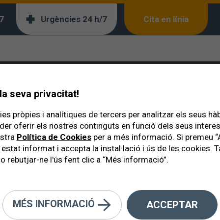
7
Urgències 24 h/7
Cita en línia
a seva privacitat!
es pròpies i analítiques de tercers per analitzar els seus hà
der oferir els nostres continguts en funció dels seus inter
ostra
Política de Cookies
per a més informació. Si premeu “
 estat informat i accepta la instal·lació i ús de les cookies
o rebutjar-ne l'ús fent clic a “Més informació”.
talmòleg de Sanitas a Barcelona.
MÉS INFORMACIÓ
ACCEPTAR