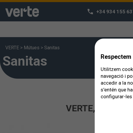
+34 934 155 63
VERTE
>
Mútues
>
Sanitas
Sanitas
Respectem l
Utilitzem cooki
navegació i po
accedir a la n
s'entén que ha
configurar-les 
VERTE, el teu of