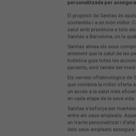
personalitzada per assegurar 
El propòsit de Sanitas és ajud
sostenible i a un món millor. 
salut amb presència a tots el
Sanitas a Barcelona, on la qual
Sanitas alinea els seus comp
entenent que la salut de les pe
holística guia totes les accio
pacients, sinó també del medi 
Els serveis oftalmològics de S
que combina la millor oferta 
un accés a la salut més eficien
en cada etapa de la seva vida.
Sanitas s’esforça per mantenir 
entre els seus empleats. Aques
un tracte personalitzat i d’al
dels seus empleats assegura q