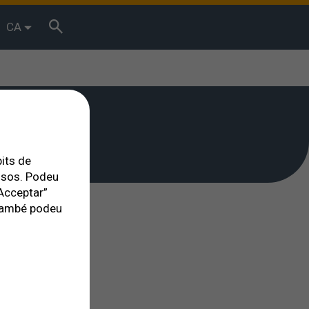
CA
bits de
essos. Podeu
Acceptar”
. També podeu