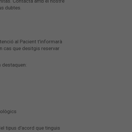
anitas. Contacta amb el nostre
eus dubtes.
tenció al Pacient t'informarà
n cas que desitgis reservar
s destaquen:
mològics
l tipus d’acord que tinguis