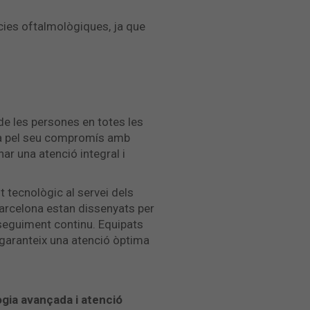
cies oftalmològiques, ja que
 de les persones en totes les
aca pel seu compromís amb
nar una atenció integral i
 tecnològic al servei dels
 Barcelona estan dissenyats per
l seguiment continu. Equipats
 garanteix una atenció òptima
ogia avançada i atenció