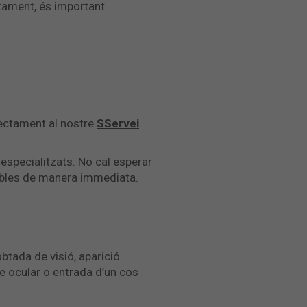
actament, és important
rectament al nostre
S
Servei
.
 especialitzats. No cal esperar
nibles de manera immediata.
tada de visió, aparició
e ocular o entrada d’un cos