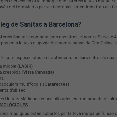
ges i serveis en oftalmologia que t’ofereix la teva mútua S
avés del formulari o per via telefònica i atendrem tots els t
leg de Sanitas a Barcelona?
ofereix Sanitas i contacta amb nosaltres, el nostre Servei d'A
sem a la teva disposició el nostre servei de Cita Online, e
E, som especialistes en tractaments oculars entre els qual
la miopia (
LASIK
)
a presbícia (
Vista Cansada
)
ma
traoculars multifocals (
Cataractes
)
ents d'
ull sec
res Unitats Mèdiques especialitzades en tractaments oftal
LMOLÒGIQUES
.
ions mèdiques estan cobertes per la teva mútua en funció de