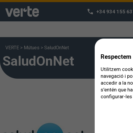
+34 934 155 63
VERTE
>
Mútues
>
SaludOnNet
SaludOnNet
Respectem l
Utilitzem cooki
navegació i po
accedir a la n
s'entén que ha
configurar-les 