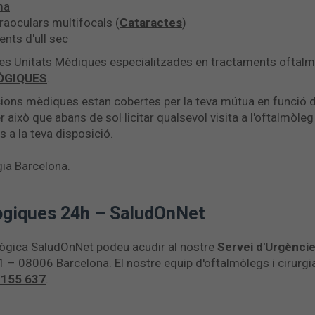
ma
traoculars multifocals (
Cataractes
)
ents d'
ull sec
res Unitats Mèdiques especialitzades en tractaments oftalm
ÒGIQUES
.
ions mèdiques estan cobertes per la teva mútua en funció de
er això que abans de sol·licitar qualsevol visita a l'oftalmòl
 a la teva disposició.
ia Barcelona.
ògiques 24h – SaludOnNet
lògica SaludOnNet podeu acudir al nostre
Servei d'Urgènci
1 – 08006 Barcelona. El nostre equip d'oftalmòlegs i cirurgi
 155 637
.