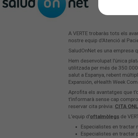
A VERTE trobaràs tots els ava
nostre equip d'Atenció al Pacie
SaludOnNet es una empresa qu
Hem desenvolupat l'única plat
utilitzada per més de 350.000 p
salut a Espanya, rebent múlti
Expansión, eHealth Week Compet
Aprofita els avantatges que t'
t'informarà sense cap comprom
reservar cita prèvia:
CITA ONL
L'equip d'
oftalmòlegs
de VERT
Especialistes en tractar 
Especialistes en tractar 