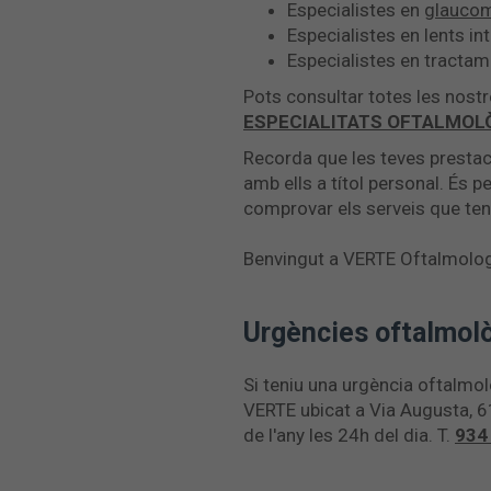
Especialistes en
glauco
Especialistes en lents in
Especialistes en tractam
Pots consultar totes les nost
ESPECIALITATS OFTALMOL
Recorda que les teves prestac
amb ells a títol personal. És p
comprovar els serveis que tens
Benvingut a VERTE Oftalmolog
Urgències oftalmol
Si teniu una urgència oftalmo
VERTE ubicat a Via Augusta, 6
de l'any les 24h del dia. T.
934