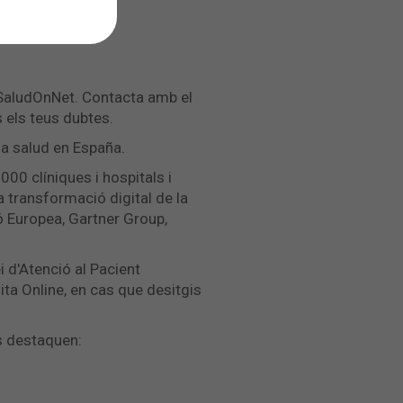
 SaludOnNet. Contacta amb el
s els teus dubtes.
a salud en España.
0 clíniques i hospitals i
a transformació digital de la
ó Europea, Gartner Group,
i d'Atenció al Pacient
ta Online, en cas que desitgis
s destaquen: