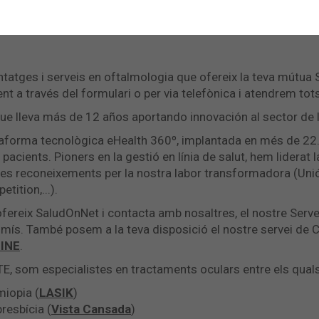
ntatges i serveis en oftalmologia que ofereix la teva mútua
nt a través del formulari o per via telefònica i atendrem tot
e lleva más de 12 años aportando innovación al sector de l
aforma tecnològica eHealth 360º, implantada en més de 22.00
acients. Pioners en la gestió en línia de salut, hem liderat l
ples reconeixements per la nostra labor transformadora (Uni
ition,...).
ofereix SaludOnNet i contacta amb nosaltres, el nostre Serve
ís. També posem a la teva disposició el nostre servei de Ci
INE
.
E, som especialistes en tractaments oculars entre els qual
miopia (
LASIK
)
presbícia (
Vista Cansada
)