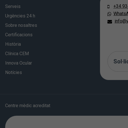
+34 93
Serveis
Whats
Urgències 24 h
info@v
Sobre nosaltres
Certificacions
Història
Clínica CEM
Sol·li
Innova Ocular
Notícies
Centre mèdic acreditat