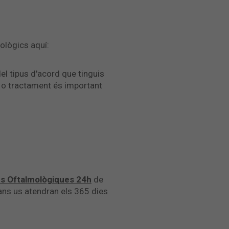
ològics aquí:
l tipus d'acord que tinguis
eg o tractament és important
es Oftalmològiques 24h
de
ans us atendran els 365 dies