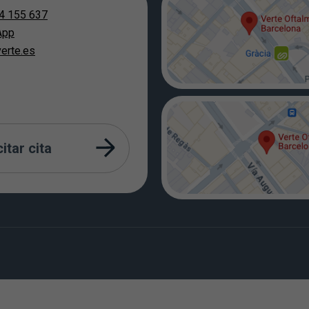
4 155 637
App
erte.es
citar cita