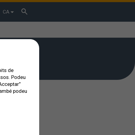
CA
bits de
essos. Podeu
Acceptar”
. També podeu