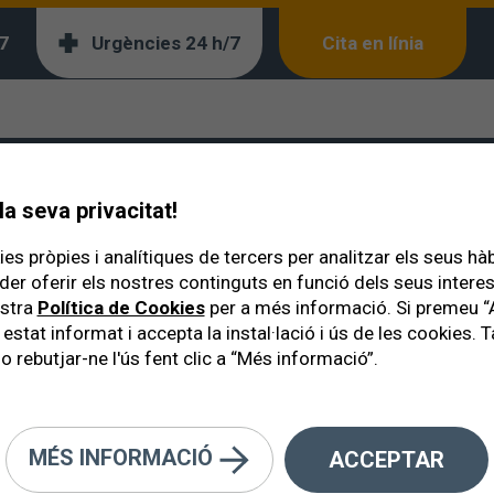
7
Urgències 24 h/7
Cita en línia
a seva privacitat!
es pròpies i analítiques de tercers per analitzar els seus hà
der oferir els nostres continguts en funció dels seus inter
ostra
Política de Cookies
per a més informació. Si premeu “
 estat informat i accepta la instal·lació i ús de les cookies
o rebutjar-ne l'ús fent clic a “Més informació”.
MÉS INFORMACIÓ
ACCEPTAR