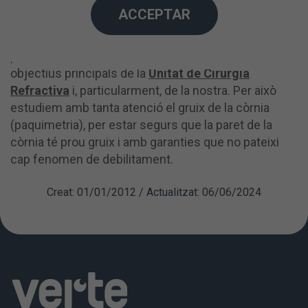
actualment la incidència és baixa gràcies a l'avenç
ACCEPTAR
tecnològic, tant de la tecnologia dels làsers com
dels criteris de seguretat a l'hora de seleccionar els
pacients. Evitar aquesta complicació és un dels
objectius principals de la
Unitat de Cirurgia
Refractiva
i, particularment, de la nostra. Per això
estudiem amb tanta atenció el gruix de la còrnia
(paquimetria), per estar segurs que la paret de la
còrnia té prou gruix i amb garanties que no pateixi
cap fenomen de debilitament.
Creat: 01/01/2012 / Actualitzat: 06/06/2024